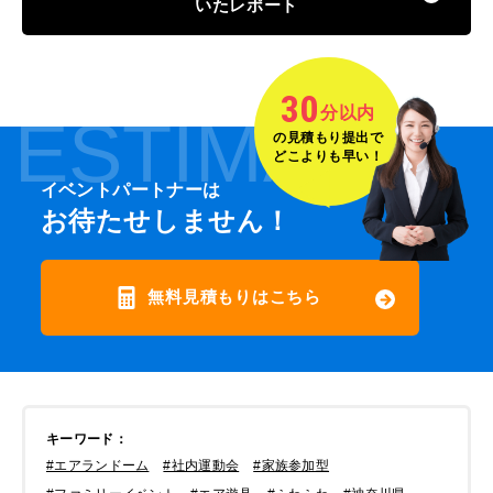
いたレポート
30
分以内
ESTIMATE
の見積もり提出で
どこよりも早い！
イベントパートナーは
お待たせしません！
無料見積もりはこちら
キーワード
：
#エアランドーム
#社内運動会
#家族参加型