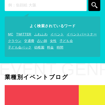
よく検索されているワード
MC
TWITTER
ふわふわ
イベント
イベントパートナー
クラウン
交通費
占い師
女性
子ども会
子ども会パック
幼稚園
料金
時間
EVENT GEN
業種別イベントブログ