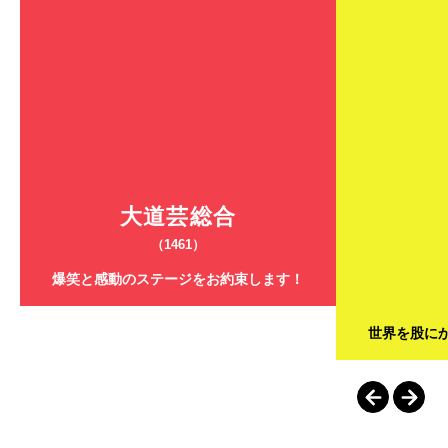
大道芸総合
（1461）
爆笑と感動のステージをお約束します！
世界を股に