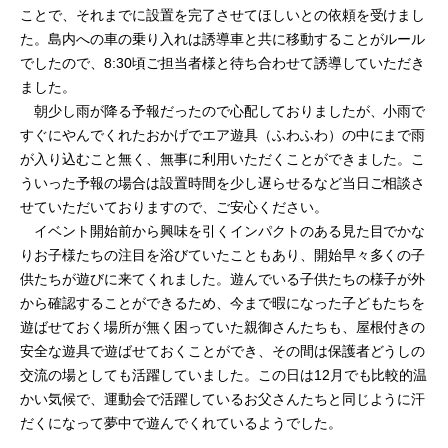
ことで、それまでに設置を完了させてほしいとの依頼を受けまし
た。島内への車の乗り入れは誘導車と共に移動することがルール
でしたので、8:30頃ご担当者様と待ち合わせて誘導していただき
ました。
朝少し雨が降る予報だったので心配しておりましたが、小雨で
すぐにやんでくれたおかげでエア遊具（ふわふわ）の中にまで雨
が入り込むこと無く、無事に利用いただくことができました。こ
ういった予報の場合は設置時間を少し遅らせるなど当日ご相談さ
せていただいておりますので、ご安心ください。
イベント開始前から興味を引くインパクトのある見た目でかな
りお子様たちの注目を浴びていたこともあり、開始早々多くの子
供たちが遊びに来てくれました。遊んでいる子供たちの様子が外
から確認することができるため、今まで暇になった子どもたちを
遊ばせておく場所が無く困っていた親御さんたちも、屋根付きの
安全な遊具で遊ばせておくことができ、その間は保護者どうしの
交流の場としても活躍していました。この日は12月でも比較的温
かい気候で、運動会で活躍しているお父さんたちと同じように汗
だくになって夢中で遊んでくれているようでした。