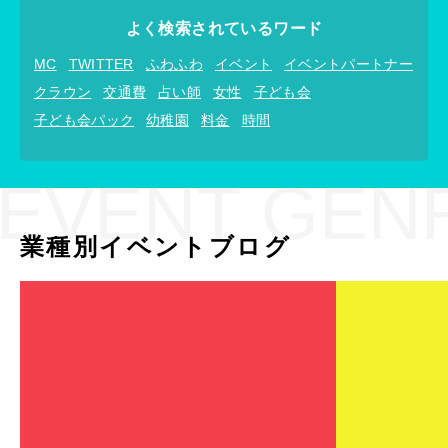
よく検索されているワード
MC
TWITTER
ふわふわ
イベント
イベントパートナー
クラウン
交通費
占い師
女性
子ども会
子ども会パック
幼稚園
料金
時間
EVENT GEN
業種別イベントブログ