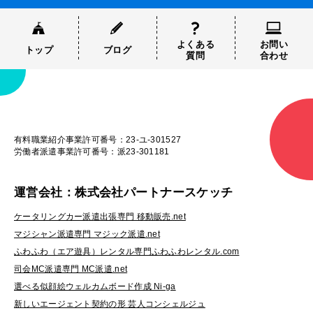
よくある
お問い
トップ
ブログ
質問
合わせ
有料職業紹介事業許可番号：23-ユ-301527
労働者派遣事業許可番号：派23-301181
運営会社：株式会社パートナースケッチ
ケータリングカー派遣出張専門 移動販売.net
マジシャン派遣専門 マジック派遣.net
ふわふわ（エア遊具）レンタル専門ふわふわレンタル.com
司会MC派遣専門 MC派遣.net
選べる似顔絵ウェルカムボード作成 Ni-ga
新しいエージェント契約の形 芸人コンシェルジュ