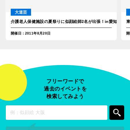
大道芸
介護老人保健施設の夏祭りに似顔絵師2名が出張！in愛知・安城
開催日
：
2011年8月20日
開
フリーワードで
過去のイベントを
検索してみよう