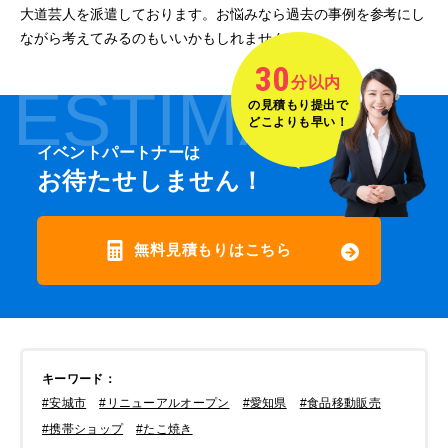
大道芸人を派遣しております。お悩みなら過去の事例を参考にし
ながら考えてみるのもいいかもしれません。
30
分以内
ESTIMATE
の見積もり提出で
どこよりも早い！
イベントパートナーは
お待たせしません！
無料見積もりはこちら
キーワード
：
#安城市
#リニューアルオープン
#愛知県
#食品移動販売
#携帯ショップ
#たこ焼き