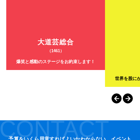
大道芸総合
（1461）
爆笑と感動のステージをお約束します！
世界を股に
CONTACT
予算をいくら用意すればよいかわからない…イベント