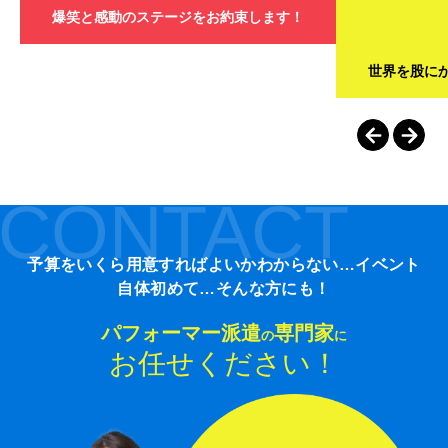
爆笑と感動のステージをお約束します！
世界を股に
CONTACT
予算をいくら用意すればよいかわからない…イベント
自体初めて…そんな方にも！
パフォーマー派遣
専門家
の
に
お任せください！