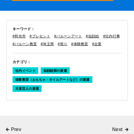
キーワード
：
#和光市
#プレセント
#バルーンアート
#似顔絵
#社内行事
#バルーン教室
#埼玉県
#祭り
#体験教室
#企業
カテゴリ
：
社内イベント
似顔絵師の派遣
体験教室（おもちゃ・タイルアートなど）の派遣
大道芸人の派遣