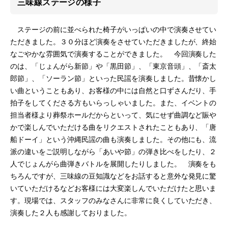
三味線ステージの様子
ステージの前に並べられた椅子がいっぱいの中で演奏させてい
ただきました。３０分ほど演奏をさせていただきましたが、終始
なごやかな雰囲気で演奏することができました。 今回演奏した
のは、「じょんがら新節」や「黒田節」、「東京音頭」、「斎太
郎節」、「ソーラン節」といった民謡を演奏しました。昔懐かし
い曲ということもあり、お客様の中には自然と口ずさんだり、手
拍子をしてくださる方もいらっしゃいました。また、イベントの
担当者様より葬祭ホールだからといって、気にせず曲調など賑や
かで楽しんでいただける曲をリクエストされたこともあり、「唐
船ドーイ」という沖縄民謡の曲も演奏しました。その他にも、流
派の違いをご説明しながら「あいや節」の弾き比べをしたり、２
人でじょんがら曲弾きバトルを展開したりしました。 演奏をも
ちろんですが、三味線の豆知識などをお話すると意外な発見に驚
いていただけるなどお客様には大変楽しんでいただけたと思いま
す。現場では、スタッフのみなさんに非常に良くしていただき、
演奏した２人も感謝しておりました。