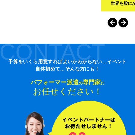
世界を股に
CONTACT
予算をいくら用意すればよいかわからない…イベント
自体初めて…そんな方にも！
パフォーマー派遣
専門家
の
に
お任せください！