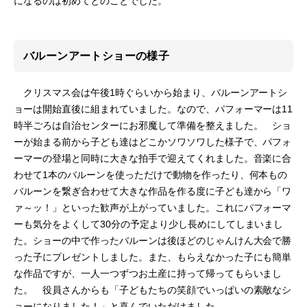
になるのは初めてとのことでした。
バルーンアートショーの様子
クリスマス会は午後1時ぐらいから始まり、バルーンアートシ
ョーは開始直後に組まれていました。なので、パフォーマーは11
時半ごろは自治センターにお邪魔して準備を整えました。 ショ
ーが始まる前から子ども達はどこかソワソワした様子で、パフォ
ーマーの登場と同時に大きな拍手で迎えてくれました。音楽に合
わせて1本のバルーンを使っただけで動物を作ったり、何本もの
バルーンを繋ぎ合わせて大きな作品を作る度に子ども達から「ワ
ァ～ッ！」といった歓声が上がっていました。これにパフォーマ
ーも気分をよくして30分の予定より少し長めにしてしまいまし
た。ショーの中で作ったバルーンは後ほどのじゃんけん大会で勝
った子にプレゼントしました。また、もらえなかった子にも簡単
な作品ですが、一人一つずつお土産に持って帰ってもらいまし
た。 役員さんからも「子どもたちの笑顔でいっぱいの素敵なシ
ョーになりました！」と喜んでいただけました。