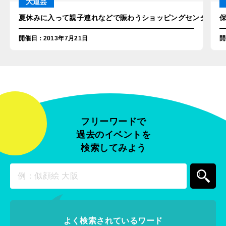
大道芸
夏休みに入って親子連れなどで賑わうショッピングセンターにバ
開催日
：
2013年7月21日
開
フリーワードで
過去のイベントを
検索してみよう
よく検索されているワード