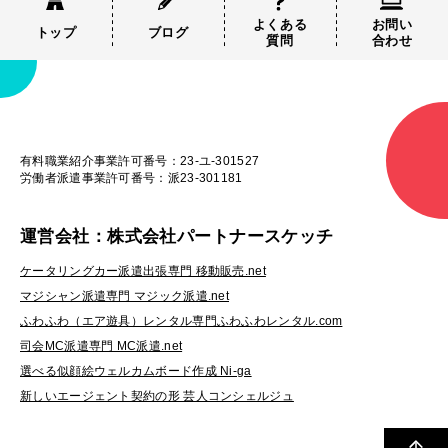
よくある
お問い
トップ
ブログ
質問
合わせ
有料職業紹介事業許可番号：23-ユ-301527
労働者派遣事業許可番号：派23-301181
運営会社：株式会社パートナースケッチ
ケータリングカー派遣出張専門 移動販売.net
マジシャン派遣専門 マジック派遣.net
ふわふわ（エア遊具）レンタル専門ふわふわレンタル.com
司会MC派遣専門 MC派遣.net
選べる似顔絵ウェルカムボード作成 Ni-ga
新しいエージェント契約の形 芸人コンシェルジュ