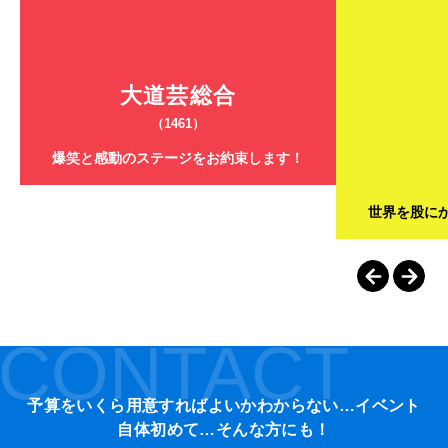
大道芸総合
（1461）
爆笑と感動のステージをお約束します！
世界を股に
CONTACT
予算をいくら用意すればよいかわからない…イベント
自体初めて…そんな方にも！