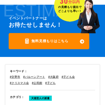
30
分以内
ESTIMATE
の見積もり提出で
どこよりも早い！
イベントパートナーは
お待たせしません！
無料見積もりはこちら
キーワード
：
#交野市
#バルーンアート
#大阪府
#子ども会
#クリスマス会
#公民館
#子ども
カテゴリ
：
大道芸人の派遣