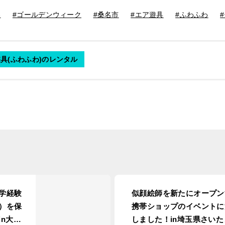
客
#ゴールデンウィーク
#桑名市
#エア遊具
#ふわふわ
具(ふわふわ)のレンタル
学経験
似顔絵師を新たにオープン
）を保
携帯ショップのイベントに
n大阪
しました！in埼玉県さいた