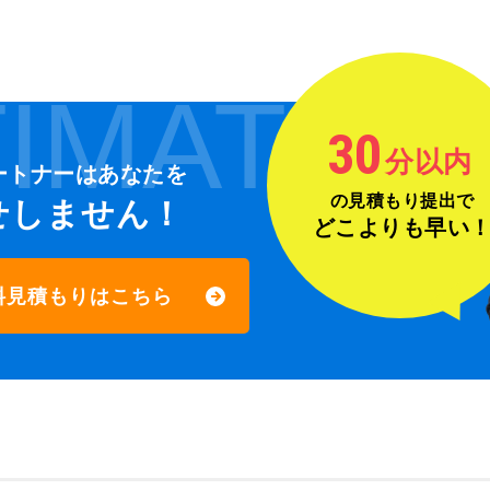
IMATE
30
分以内
ートナーは
あなたを
の見積もり提出で
せしません！
どこよりも早い
料見積もりはこちら