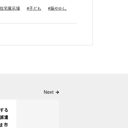
#住宅展示場
#子ども
#賑やかし
する
派遣
ま市