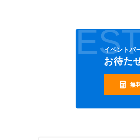
EST
イベントパ
お待た
無