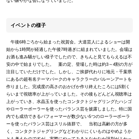
ない賑やかな会になっていました。
イベントの様子
午後6時ごろから始まった祝賀会。大道芸人によるショーは開
始から1時間が経過した午後7時過ぎに組まれていました。会場は
お酒も進み騒がしい様子でしたので、きちんと見てもらえるは不
安の中で始まりでした。 案の定、登場した時は約3～4割の方が
注目していただけでした。しかし、ご挨拶代わりに地元・千葉県
にあるの超有名テーマパークのキャラクラーのバルーンアートを
作りました。完成度の高さのおかげか作り終えたころには5割く
らいまで視聴率が上がっていました。その後もどんどん視聴率は
上がっていき、水晶玉を使ったコンタクトジャグリングたハシゴ
やローラーボーラーを使ったバランス芸を披露しました。特に国
内でも成功できるパフォーマーが数少ない5つのローラーボーラ
ーを使ったバランス芸はスリル抜群で、 当初は高齢の方が多
く、コンタクトジャグリングなどわかりにくいものはやめようか
とも考えたのですが、実際にやってみるとなかなか評判がよかっ