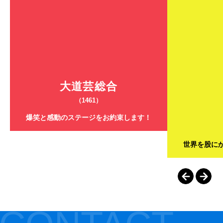
大道芸総合
（1461）
爆笑と感動のステージをお約束します！
世界を股に