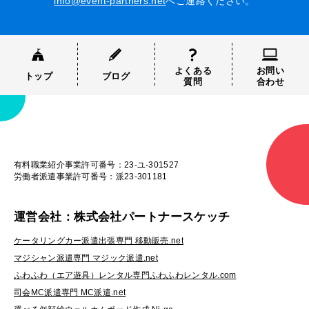
info@event-partners.net
へご連絡ください。
よくある
お問い
トップ
ブログ
質問
合わせ
有料職業紹介事業許可番号：23-ユ-301527
労働者派遣事業許可番号：派23-301181
運営会社：株式会社パートナースケッチ
ケータリングカー派遣出張専門 移動販売.net
マジシャン派遣専門 マジック派遣.net
ふわふわ（エア遊具）レンタル専門ふわふわレンタル.com
司会MC派遣専門 MC派遣.net