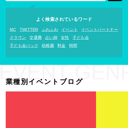
よく検索されているワード
MC
TWITTER
ふわふわ
イベント
イベントパートナー
クラウン
交通費
占い師
女性
子ども会
子ども会パック
幼稚園
料金
時間
EVENT GEN
業種別イベントブログ