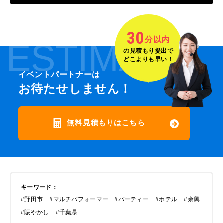
30
分以内
ESTIMATE
の見積もり提出で
どこよりも早い！
イベントパートナーは
お待たせしません！
無料見積もりはこちら
キーワード
：
#野田市
#マルチパフォーマー
#パーティー
#ホテル
#余興
#賑やかし
#千葉県