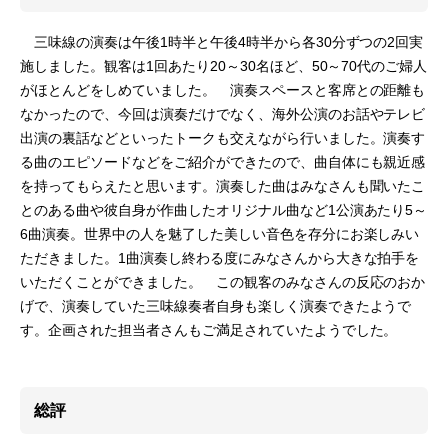
三味線の演奏は午後1時半と午後4時半から各30分ずつの2回実
施しました。観客は1回あたり20～30名ほど、50～70代のご婦人
がほとんどをしめていました。 演奏スペースと客席との距離も
なかったので、今回は演奏だけでなく、海外公演のお話やテレビ
出演の裏話などといったトークも交えながら行いました。演奏す
る曲のエピソードなどをご紹介ができたので、曲自体にも親近感
を持ってもらえたと思います。演奏した曲はみなさんも聞いたこ
とのある曲や彼自身が作曲したオリジナル曲など1公演あたり5～
6曲演奏。世界中の人を魅了した美しい音色を存分にお楽しみい
ただきました。1曲演奏し終わる度にみなさんから大きな拍手を
いただくことができました。 この観客のみなさんの反応のおか
げで、演奏していた三味線奏者自身も楽しく演奏できたようで
す。企画された担当者さんもご満足されていたようでした。
総評