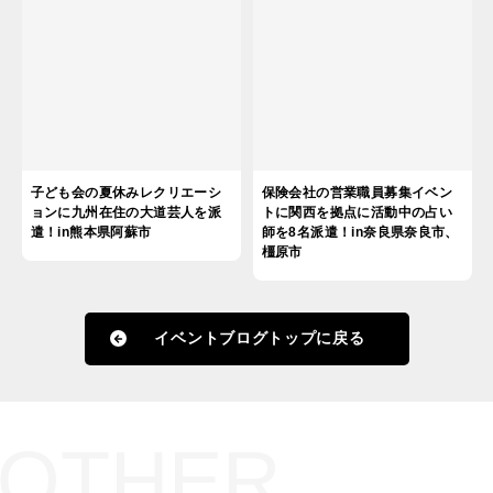
子ども会の夏休みレクリエーシ
保険会社の営業職員募集イベン
ョンに九州在住の大道芸人を派
トに関西を拠点に活動中の占い
遣！in熊本県阿蘇市
師を8名派遣！in奈良県奈良市、
橿原市
イベントブログトップに戻る
OTHER