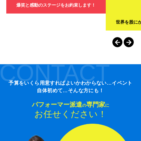
爆笑と感動のステージをお約束します！
世界を股に
CONTACT
予算をいくら用意すればよいかわからない…イベント
自体初めて…そんな方にも！
パフォーマー派遣
専門家
の
に
お任せください！