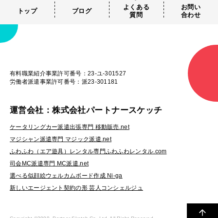
よくある
お問い
トップ
ブログ
質問
合わせ
有料職業紹介事業許可番号：23-ユ-301527
労働者派遣事業許可番号：派23-301181
運営会社：株式会社パートナースケッチ
ケータリングカー派遣出張専門 移動販売.net
マジシャン派遣専門 マジック派遣.net
ふわふわ（エア遊具）レンタル専門ふわふわレンタル.com
司会MC派遣専門 MC派遣.net
選べる似顔絵ウェルカムボード作成 Ni-ga
新しいエージェント契約の形 芸人コンシェルジュ