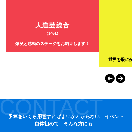
大道芸総合
（1461）
爆笑と感動のステージをお約束します！
世界を股に
CONTACT
予算をいくら用意すればよいかわからない…イベント
自体初めて…そんな方にも！