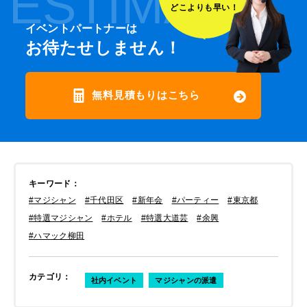
ESTIMATE
どこよりも早い！
イベントパートナーは
お待たせしません！
無料見積もりはこちら
キーワード
：
#マジシャン
#千代田区
#新年会
#パーティー
#東京都
#特選マジシャン
#ホテル
#特選大道芸
#余興
#ハマック柳田
カテゴリ
：
社内イベント
マジシャンの派遣