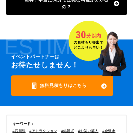
の？
30
分以内
ESTIMATE
の見積もり提出で
どこよりも早い！
イベントパートナーは
お待たせしません！
無料見積もりはこちら
キーワード
：
#石川県
#アトラクション
#結婚式
#お笑い芸人
#金沢市