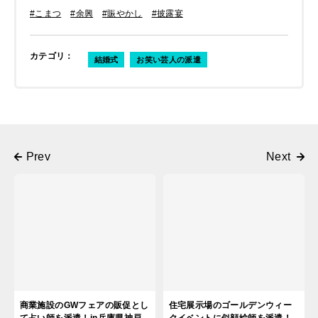
#こまつ
#余興
#賑やかし
#披露宴
カテゴリ
：
結婚式
お笑い芸人の派遣
商業施設のGWフェアの販促とし
住宅展示場のゴールデンウィー
て占い師を派遣！in兵庫県神戸
クイベントに似顔絵師を派遣！