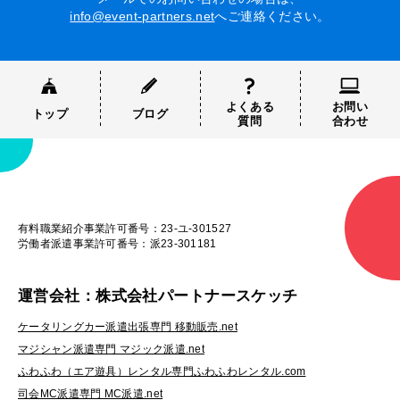
info@event-partners.net
へご連絡ください。
よくある
お問い
トップ
ブログ
質問
合わせ
有料職業紹介事業許可番号：23-ユ-301527
労働者派遣事業許可番号：派23-301181
運営会社：株式会社パートナースケッチ
ケータリングカー派遣出張専門 移動販売.net
マジシャン派遣専門 マジック派遣.net
ふわふわ（エア遊具）レンタル専門ふわふわレンタル.com
司会MC派遣専門 MC派遣.net