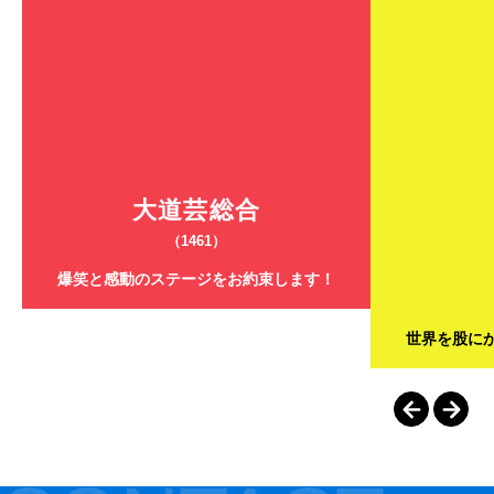
大道芸総合
（1461）
爆笑と感動のステージをお約束します！
世界を股に