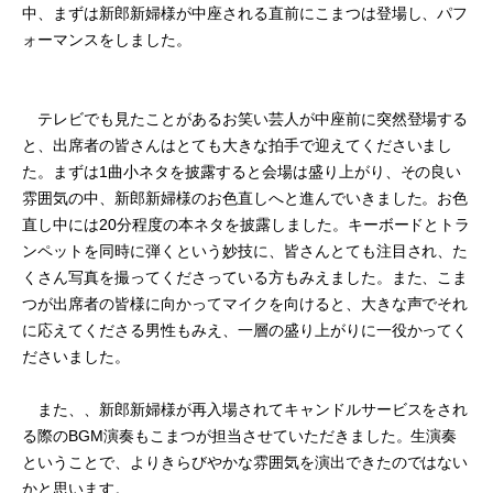
中、まずは新郎新婦様が中座される直前にこまつは登場し、パフ
ォーマンスをしました。
テレビでも見たことがあるお笑い芸人が中座前に突然登場する
と、出席者の皆さんはとても大きな拍手で迎えてくださいまし
た。まずは1曲小ネタを披露すると会場は盛り上がり、その良い
雰囲気の中、新郎新婦様のお色直しへと進んでいきました。お色
直し中には20分程度の本ネタを披露しました。キーボードとトラ
ンペットを同時に弾くという妙技に、皆さんとても注目され、た
くさん写真を撮ってくださっている方もみえました。また、こま
つが出席者の皆様に向かってマイクを向けると、大きな声でそれ
に応えてくださる男性もみえ、一層の盛り上がりに一役かってく
ださいました。
また、、新郎新婦様が再入場されてキャンドルサービスをされ
る際のBGM演奏もこまつが担当させていただきました。生演奏
ということで、よりきらびやかな雰囲気を演出できたのではない
かと思います。