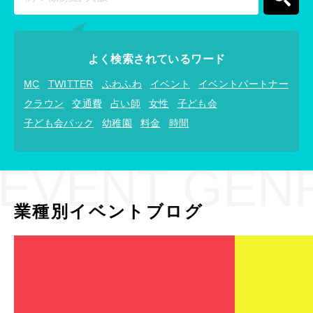
よく検索されているワード
MC
TWITTER
ふわふわ
イベント
イベントパートナー
クラウン
交通費
占い師
女性
子ども会
子ども会パック
幼稚園
料金
時間
EVENT GEN
業種別イベントブログ