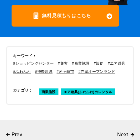
無料見積もりはこちら
キーワード
：
#ショッピングセンター
#集客
#商業施設
#販促
#エア遊具
#ふわふわ
#神奈川県
#茅ヶ崎市
#赤鬼オープンランド
カテゴリ
：
商業施設
エア遊具(ふわふわ)のレンタル