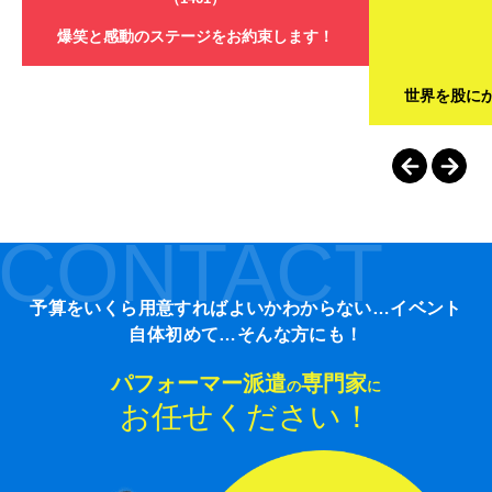
爆笑と感動のステージをお約束します！
世界を股に
CONTACT
予算をいくら用意すればよいかわからない…イベント
自体初めて…そんな方にも！
パフォーマー派遣
専門家
の
に
お任せください！