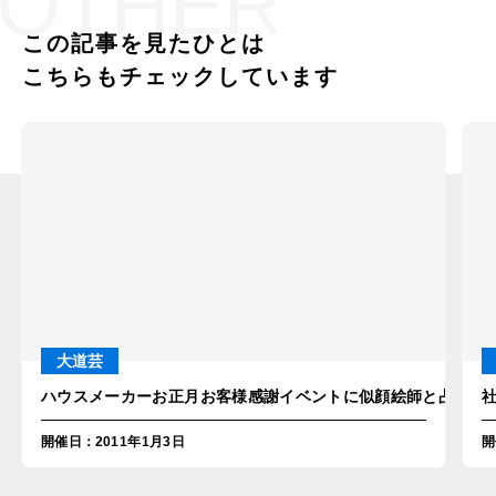
OTHER
この記事を見たひとは
こちらもチェックしています
大道芸
ハウスメーカーお正月お客様感謝イベントに似顔絵師と占い師を
開催日
：
2011年1月3日
開