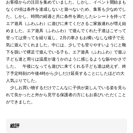
お客様からの注目を集めていました。しかし、イベント開始まも
なくの頃は条件を達成しないと遊べないため、集客も少なめでし
た。しかし、時間の経過と共に条件を満たしたレシートを持って
エア遊具（ふわふわ）に遊びに来てくださるご家族連れが増え始
めました。エア遊具（ふわふわ）で遊んでくれた子達はこぞって
登っては滑ってを繰り返し、2月の寒さもお構いなしな様子で元
気に遊んでくれました。中には、少しでも登りやすいようにと靴
下を脱いで裸足で遊んでいる子も。エア遊具（ふわふわ）で遊ぶ
子ども達と周りは温度が違うかのように感じるような賑やかさで
した。 午後になっても遊びに来てくれる子ども達は絶えず、終
了予定時刻の午後4時から少しだけ延長することにしたほどの大
人気ぶりでした。
少しお買い物するだけでこんなに子供が楽しんでいる姿を見ら
れて良かったと外から見守る保護者の方にもお喜びいただくこと
ができました。
総評