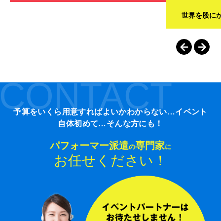
世界を股に
CONTACT
予算をいくら用意すればよいかわからない…イベント
自体初めて…そんな方にも！
パフォーマー派遣
専門家
の
に
お任せください！