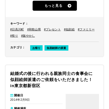
せていただきました。【昨年の様子】
もっと見る
老若男女の人で賑わうお祭りに関西
地方を拠点に活躍中の似顔絵師を派
遣！in和歌山・日高川町
キーワード
：
#日高川町
#和歌山県
#プレセント
#似顔絵
#ファミリー
#祭り
#賑やかし
カテゴリ
：
お祭り
似顔絵師の派遣
結婚式の後に行われる親族同士の食事会に
似顔絵師派遣のご依頼をいただきました！
in東京都新宿区
開催日
2014年2月9日
開催場所