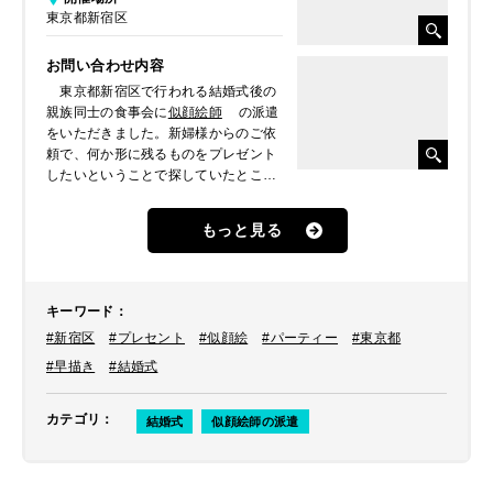
東京都新宿区
お問い合わせ内容
東京都新宿区で行われる結婚式後の
親族同士の食事会に
似顔絵師
の派遣
をいただきました。新婦様からのご依
頼で、何か形に残るものをプレゼント
したいということで探していたとこ
ろ、イベントパートナーのホームペー
ジを見て似顔絵を贈りたいとなったそ
もっと見る
うです。
キーワード
：
#新宿区
#プレセント
#似顔絵
#パーティー
#東京都
#早描き
#結婚式
カテゴリ
：
結婚式
似顔絵師の派遣