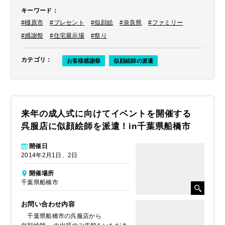
キーワード
：
#橿原市
#プレセント
#似顔絵
#奈良県
#ファミリー
#感謝祭
#住宅展示場
#祭り
カテゴリ
：
お客様感謝祭
似顔絵師の派遣
来年の成人式に向けてイベントを開催する
呉服店に似顔絵師を派遣！in千葉県船橋市
開催日
2014年2月1日、2日
開催場所
千葉県船橋市
お問い合わせ内容
千葉県船橋市の呉服店から