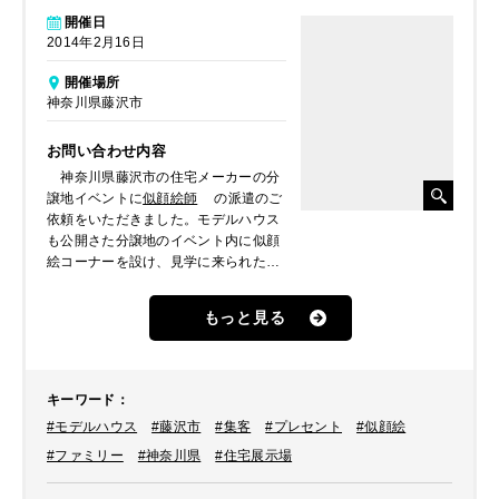
開催日
2014年2月16日
開催場所
神奈川県藤沢市
お問い合わせ内容
神奈川県藤沢市の住宅メーカーの分
譲地イベントに
似顔絵師
の派遣のご
依頼をいただきました。モデルハウス
も公開さた分譲地のイベント内に似顔
絵コーナーを設け、見学に来られたお
客様にプレゼントされたいとのことで
した。
もっと見る
キーワード
：
#モデルハウス
#藤沢市
#集客
#プレセント
#似顔絵
#ファミリー
#神奈川県
#住宅展示場