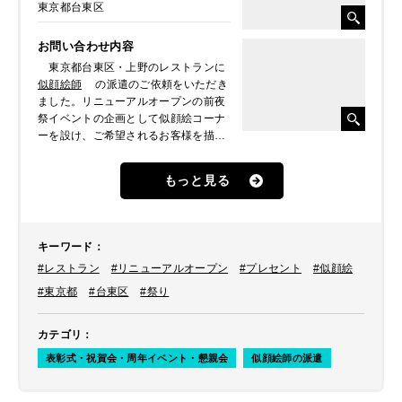
東京都台東区
お問い合わせ内容
東京都台東区・上野のレストランに
似顔絵師
の派遣のご依頼をいただき
ました。リニューアルオープンの前夜
祭イベントの企画として似顔絵コーナ
ーを設け、ご希望されるお客様を描い
て欲しいとのことでした。
もっと見る
キーワード
：
#レストラン
#リニューアルオープン
#プレセント
#似顔絵
#東京都
#台東区
#祭り
カテゴリ
：
表彰式・祝賀会・周年イベント・懇親会
似顔絵師の派遣