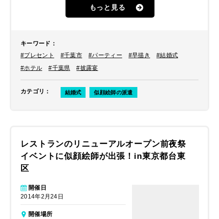
もっと見る
キーワード
：
#プレセント
#千葉市
#パーティー
#早描き
#結婚式
#ホテル
#千葉県
#披露宴
カテゴリ
：
結婚式
似顔絵師の派遣
レストランのリニューアルオープン前夜祭
イベントに似顔絵師が出張！in東京都台東
区
開催日
2014年2月24日
開催場所