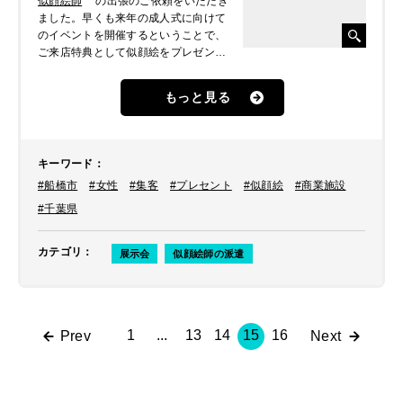
似顔絵師
の出張のご依頼をいただき
ました。早くも来年の成人式に向けて
のイベントを開催するということで、
ご来店特典として似顔絵をプレゼント
したいとのことでした。
もっと見る
キーワード
：
#船橋市
#女性
#集客
#プレセント
#似顔絵
#商業施設
#千葉県
カテゴリ
：
展示会
似顔絵師の派遣
1
...
13
14
15
16
Prev
Next