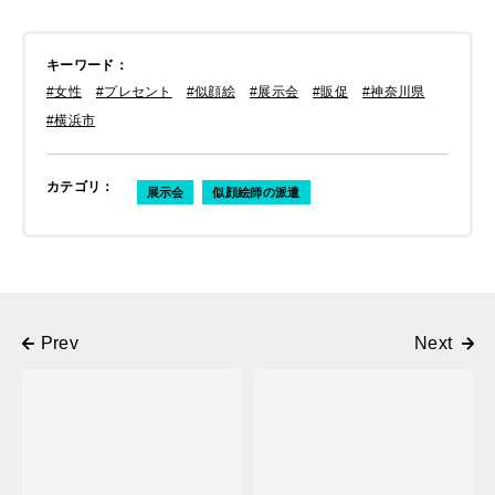
キーワード
：
#女性
#プレセント
#似顔絵
#展示会
#販促
#神奈川県
#横浜市
カテゴリ
：
展示会
似顔絵師の派遣