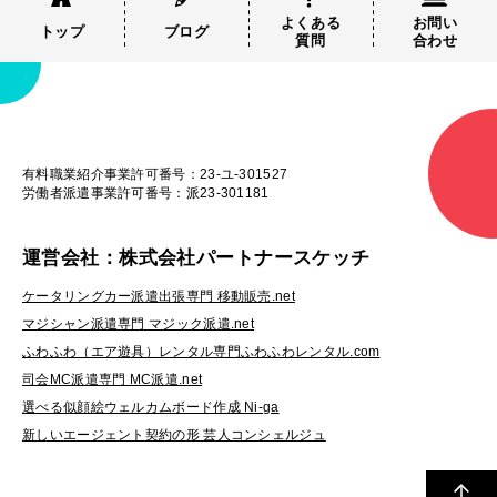
よくある
お問い
トップ
ブログ
質問
合わせ
有料職業紹介事業許可番号：23-ユ-301527
労働者派遣事業許可番号：派23-301181
運営会社：株式会社パートナースケッチ
ケータリングカー派遣出張専門 移動販売.net
マジシャン派遣専門 マジック派遣.net
ふわふわ（エア遊具）レンタル専門ふわふわレンタル.com
司会MC派遣専門 MC派遣.net
選べる似顔絵ウェルカムボード作成 Ni-ga
新しいエージェント契約の形 芸人コンシェルジュ