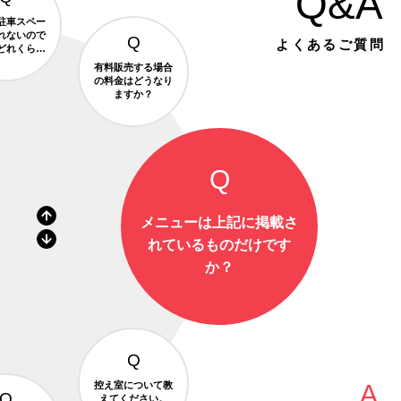
Q&A
駐車スペー
れないので
よくあるご質問
どれくらい
さのケータ
有料販売する場合
カーが来ま
の料金はどうなり
すか？
ますか？
メニューは上記に掲載さ
れているものだけです
か？
控え室について教
えてください。