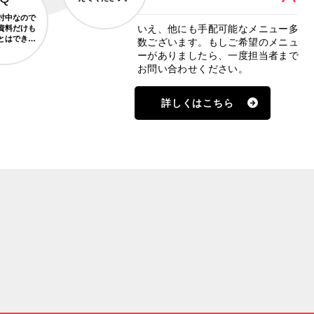
討中なので
いえ、他にも手配可能なメニュー多
資料だけも
とはできま
数ございます。もしご希望のメニュ
すか？
ーがありましたら、一度担当者まで
お問い合わせください。
詳しくはこちら
VOICE
お客様の声
皆さんに喜んでいただけたので、多くのお礼のお言葉を頂
いて来ました。
その一部をご紹介します。