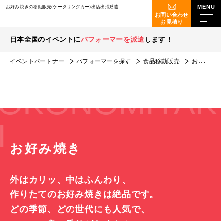
お好み焼きの移動販売(ケータリングカー)出店出張派遣
お問い合わせ
お見積り
日本全国のイベントに
パフォーマーを派遣
します！
イベントパートナー
パフォーマーを探す
食品移動販売
お好み焼き
OKONOMIYAK
I
お好み焼き
外はカリッ、中はふんわり、
作りたてのお好み焼きは絶品です。
どの季節、どの世代にも人気で、