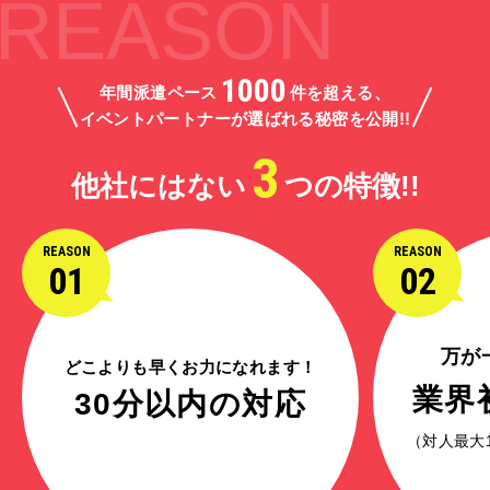
REASON
1000
年間派遣ペース
件を超える、
イベントパートナーが選ばれる秘密を公開!!
3
他社にはない
つの特徴!!
REASON
REASON
01
02
万が
どこよりも早くお力になれます！
業界
30分以内の対応
（対人最大