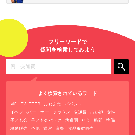
フリーワードで
疑問を検索してみよう
よく検索されているワード
MC
TWITTER
ふわふわ
イベント
イベントパートナー
クラウン
交通費
占い師
女性
子ども会
子ども会パック
幼稚園
料金
時間
準備
移動販売
色紙
運営
音響
食品移動販売