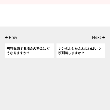
有料販売する場合の料金はど
レンタルしたふわふわはいつ
うなりますか？
頃到着しますか？
よくあるご質問トップに戻る
RANKING
10
TOP
よく見られている質問