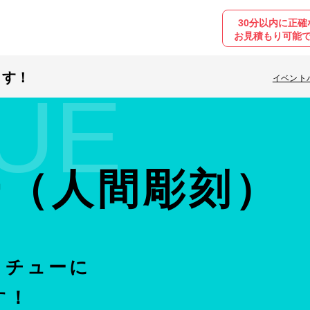
30分以内に正確
お見積もり可能
ます！
イベント
UE
ー（人間彫刻）
タチューに
す！