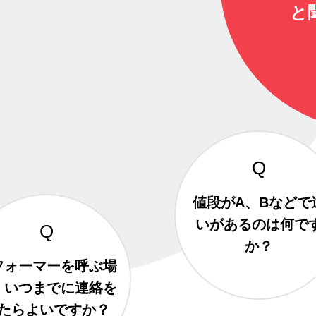
と
値段がA、Bなどで
いがあるのは何で
か？
フォーマーを呼ぶ場
、いつまでに連絡を
たらよいですか？