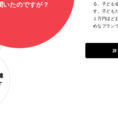
聞いたのですが？
る、子ども
す。子ども
１万円ほど
めなプラン
詳
違
す