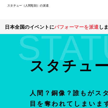
スタチュー（人間彫刻）の派遣
日本全国のイベントに
パフォーマーを派遣
し
STAT
スタチュ
人間？銅像？誰もがス
目を奪われてしまいま