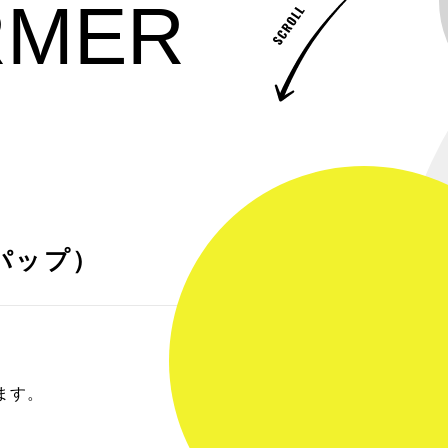
RMER
プパップ）
ます。