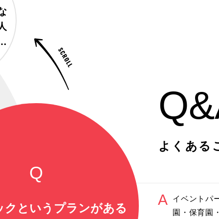
な
人
す
Q&
よくある
イベントパ
ックというプランがある
園・保育園