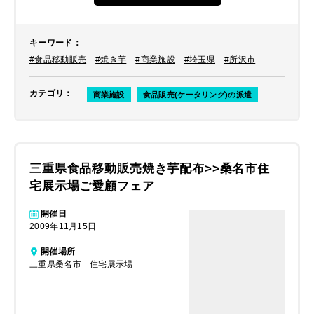
キーワード
：
#食品移動販売
#焼き芋
#商業施設
#埼玉県
#所沢市
カテゴリ
：
商業施設
食品販売(ケータリング)の派遣
三重県食品移動販売焼き芋配布>>桑名市住
宅展示場ご愛顧フェア
開催日
2009年11月15日
開催場所
三重県桑名市 住宅展示場