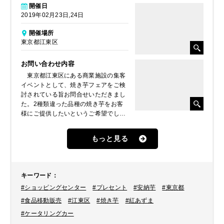
開催日
2019年02月23日,24日
開催場所
東京都江東区
お問い合わせ内容
東京都江東区にある商業施設の集客
イベントとして、焼き芋フェアをご検
討されている旨お問合せいただきまし
た。2種類違った品種の焼き芋をお客
様にご提供したいというご希望でした
ので、【ホクホク系の紅あずま】と
【しっとり系の安納芋】食感の違う2
もっと見る
種類の焼き芋を提案させていただき、
2日間移動販売車を派遣させていただ
くこととなりました。
キーワード
：
#ショッピングセンター
#プレセント
#安納芋
#東京都
#食品移動販売
#江東区
#焼き芋
#紅あずま
#ケータリングカー