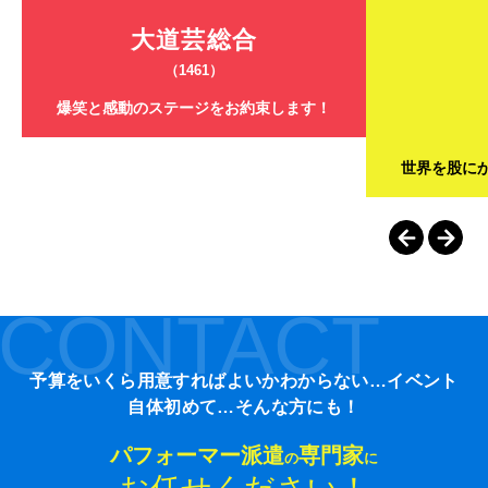
大道芸総合
（1461）
爆笑と感動のステージをお約束します！
世界を股に
CONTACT
予算をいくら用意すればよいかわからない…イベント
自体初めて…そんな方にも！
パフォーマー派遣
専門家
の
に