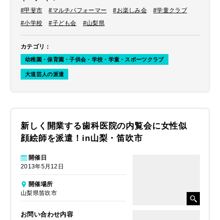
#甲斐市
#マルチパフォーマー
#お楽しみ会
#学童クラブ
#小学校
#子ども会
#山梨県
カテゴリ
：
幼稚園・保育園・子供会・学校・学童・スポーツクラブ
大道芸人の派遣
新しく開業する歯科医院の内覧会に女性似
顔絵師を派遣！in山梨・笛吹市
開催日
2013年5月12日
開催場所
山梨県笛吹市
お問い合わせ内容