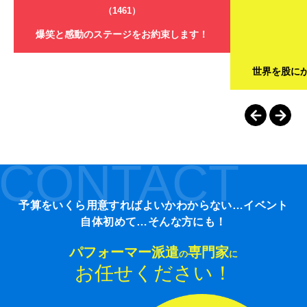
（1461）
爆笑と感動のステージをお約束します！
世界を股に
CONTACT
予算をいくら用意すればよいかわからない…イベント
自体初めて…そんな方にも！
パフォーマー派遣
専門家
の
に
お任せください！