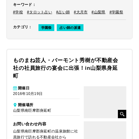
キーワード
：
#学校
#タロット占い
#占い師
#大月市
#山梨県
#学園祭
カテゴリ
：
学園祭
占い師の派遣
ものまね芸人・バーモント秀樹が不動産会
社の社員旅行の宴会に出張！in山梨県身延
町
開催日
2016年10月19日
開催場所
山梨県南巨摩郡身延町
お問い合わせ内容
山梨県南巨摩郡身延町の温泉旅館に社
員旅行で訪れる不動産会社から