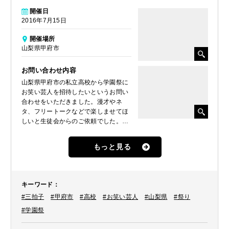
開催日
2016年7月15日
開催場所
山梨県甲府市
お問い合わせ内容
山梨県甲府市の私立高校から学園祭に
お笑い芸人を招待したいというお問い
合わせをいただきました。漫才やネ
タ、フリートークなどで楽しませてほ
しいと生徒会からのご依頼でした。そ
こで、「THE MANZAI」で決勝進出も
果たした「三拍子」をご提案、派遣さ
もっと見る
せていただきました。
キーワード
：
#三拍子
#甲府市
#高校
#お笑い芸人
#山梨県
#祭り
#学園祭