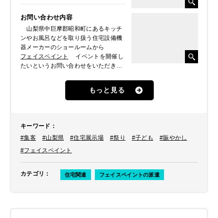
お問い合わせ内容
山梨県中巨摩郡昭和町にあるキッチ
ンやお風呂などを取り扱う住宅設備機
器メーカーのショールームから
フェイスペイント
イベントを開催し
たいというお問い合わせをいただきま
した。リフォーム相談会のイベントの
一つとして開催されたいとのことで、
もっと見る
フェイスペインターを1名派遣しまし
た。
キーワード
：
#集客
#山梨県
#住宅展示場
#祭り
#子ども
#賑やかし
#フェイスペイント
カテゴリ
：
住宅関連
フェイスペイントの派遣