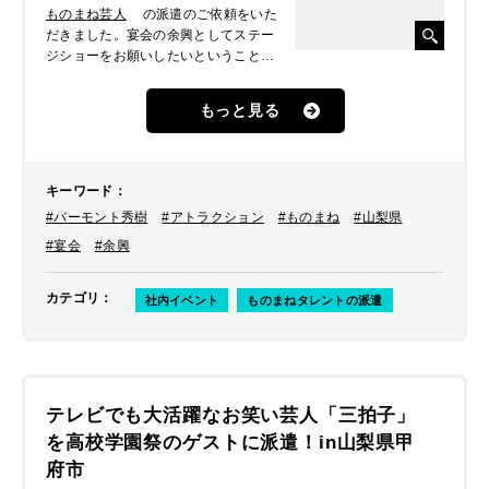
ものまね芸人
の派遣のご依頼をいた
だきました。宴会の余興としてステー
ジショーをお願いしたいということで
した。何名かものまね芸人をご提案さ
せていただいたところ、社長さんがフ
もっと見る
ァンだった往年のアイドルでおなじみ
のバーモント秀樹が出張しました。
キーワード
：
#バーモント秀樹
#アトラクション
#ものまね
#山梨県
#宴会
#余興
カテゴリ
：
社内イベント
ものまねタレントの派遣
テレビでも大活躍なお笑い芸人「三拍子」
を高校学園祭のゲストに派遣！in山梨県甲
府市