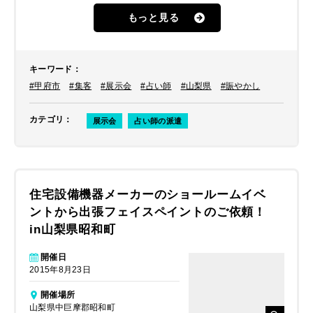
でした。
もっと見る
キーワード
：
#甲府市
#集客
#展示会
#占い師
#山梨県
#賑やかし
カテゴリ
：
展示会
占い師の派遣
住宅設備機器メーカーのショールームイベ
ントから出張フェイスペイントのご依頼！
in山梨県昭和町
開催日
2015年8月23日
開催場所
山梨県中巨摩郡昭和町