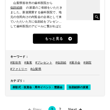
山梨県笛吹市の歯科医院から
似顔絵師
の派遣のご依頼をいただき
ました。新規開業する歯科医院で、地
元の住民向けの内覧会の企画として来
ていただいた方に似顔絵をプレゼント
して歯科医院のアピールに繋がればと
のことでした。
もっと見る
キーワード
：
#笛吹市
#集客
#プレセント
#似顔絵
#展示会
#病院
#ファミリー
#山梨県
カテゴリ
：
表彰式・祝賀会・周年イベント・懇親会
似顔絵師の派遣
1
2
Prev
Next