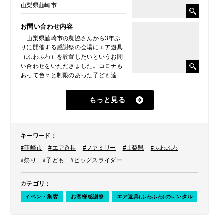
山梨県韮崎市
お問い合わせ内容
山梨県韮崎市の農協さんから3年ぶ
りに開催する感謝祭の会場にエア遊具
（ふわふわ）を設置したいというお問
い合わせをいただきました。コロナも
あって色々と制限のあった子ども達に
思いっきり遊んでもらえる場として大
きなエア遊具（ふわふわ）を設置して
もっと見る
楽しんでもらいたいとのことでした。
キーワード
：
#韮崎市
#エア遊具
#ファミリー
#山梨県
#ふわふわ
#祭り
#子ども
#ビッグスライダー
カテゴリ
：
イベント集客
お客様感謝祭
エア遊具(ふわふわ)のレンタル