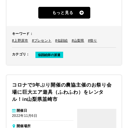
いうことでネット検索をしていたとこ
ろ、イベントパートナーに行き着いた
もっと見る
とのことでした。そこで、関東地方を
中心に活動している似顔絵師をご手
配、派遣させていただく運びとなりま
した。
キーワード
：
#上野原市
#プレセント
#似顔絵
#山梨県
#祭り
カテゴリ
：
似顔絵師の派遣
コロナで3年ぶり開催の農協主催のお祭り会
場に巨大エア遊具（ふわふわ）をレンタ
ル！in山梨県韮崎市
開催日
2022年11月6日
開催場所