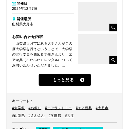
開催日
2024年12月7日
開催場所
山梨県大月市
お問い合わせ内容
山梨県大月市にある大学さんがこの
度大学祭を行うということで、大学祭
の実行委員を務める学生さんより、エ
ア遊具（ふわふわ）レンタルについて
お問い合わせいただきました。
この大学祭は学生さんだけでなく、
毎年近隣の住民の方も多く来場される
もっと見る
ような規模で、お子様たちの遊び場と
して用意してあげたいとのことでし
た。
キーワード
：
#大学祭
#お祭り
#エアランドミニ
#エア遊具
#大月市
#山梨県
#ふわふわ
#学園祭
#大学