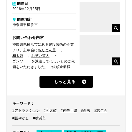
開催日
2016年12月25日
開催場所
神奈川県横浜市
お問い合わせ内容
神奈川県横浜市にある建設関係の企業
より、忘年会に
ちんどん屋
、
和太鼓
、
お笑い芸人
・
ゴンゾー
を派遣してほしいとのご依
頼をいただきました。ご依頼企業様の
法被を着て出演し、忘年会を盛り上げ
てほしいとのことでした。ここでは、
もっと見る
和太鼓のパフォーマンスの様子をレポ
ートします。
キーワード
：
#アトラクション
#和太鼓
#神奈川県
#余興
#忘年会
#賑やかし
#横浜市