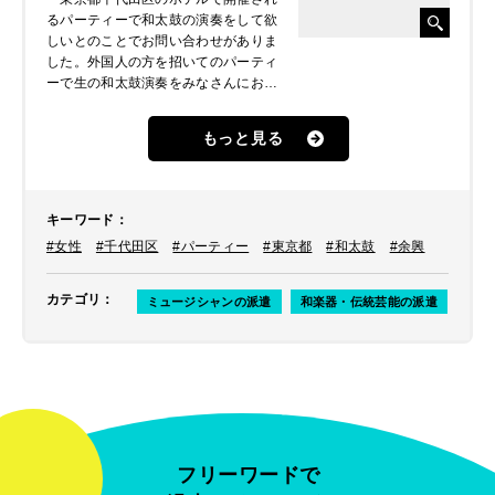
るパーティーで和太鼓の演奏をして欲
しいとのことでお問い合わせがありま
した。外国人の方を招いてのパーティ
ーで生の和太鼓演奏をみなさんにお届
けしたいということで、ご依頼をいた
だきました。
もっと見る
キーワード
：
#女性
#千代田区
#パーティー
#東京都
#和太鼓
#余興
カテゴリ
：
ミュージシャンの派遣
和楽器・伝統芸能の派遣
フリーワードで