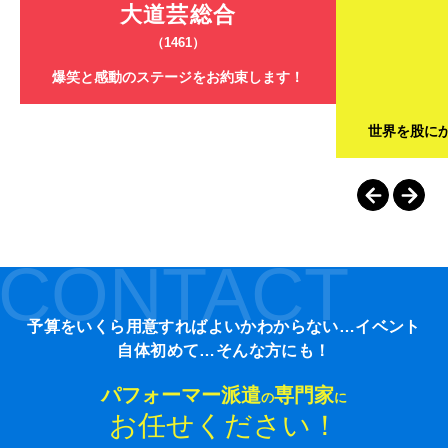
大道芸総合
（1461）
爆笑と感動のステージをお約束します！
世界を股に
CONTACT
予算をいくら用意すればよいかわからない…イベント
自体初めて…そんな方にも！
パフォーマー派遣
専門家
の
に
お任せください！