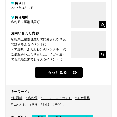
開催日
2016年3月13日
開催場所
広島県世羅郡世羅町
お問い合わせ内容
広島県世羅郡世羅町で開催される環境
問題を考えるイベントに
エア遊具（ふわふわ）のレンタル
の
ご依頼をいただきました。子ども連れ
でも気軽に来てもらえるイベントにし
たいということで、子ども達の遊び場
として設置されたいとのことでした。
もっと見る
キーワード
：
#世羅町
#広島県
#ミニミニエアランド
#エア遊具
#ふわふわ
#祭り
#地域
#子ども