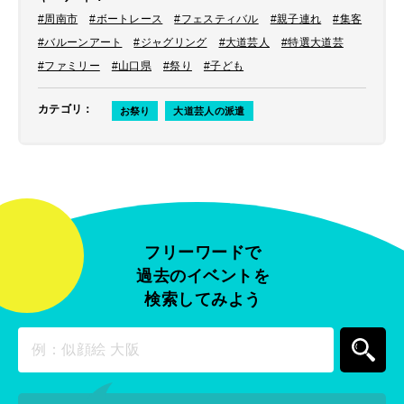
#周南市
#ボートレース
#フェスティバル
#親子連れ
#集客
#バルーンアート
#ジャグリング
#大道芸人
#特選大道芸
#ファミリー
#山口県
#祭り
#子ども
カテゴリ
：
お祭り
大道芸人の派遣
フリーワードで
過去のイベントを
検索してみよう