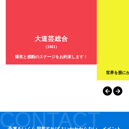
大道芸総合
（1461）
爆笑と感動のステージをお約束します！
世界を股に
CONTACT
予算をいくら用意すればよいかわからない…イベント