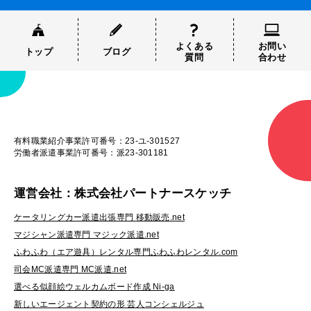
よくある
お問い
トップ
ブログ
質問
合わせ
有料職業紹介事業許可番号：23-ユ-301527
労働者派遣事業許可番号：派23-301181
運営会社：株式会社パートナースケッチ
ケータリングカー派遣出張専門 移動販売.net
マジシャン派遣専門 マジック派遣.net
ふわふわ（エア遊具）レンタル専門ふわふわレンタル.com
司会MC派遣専門 MC派遣.net
選べる似顔絵ウェルカムボード作成 Ni-ga
新しいエージェント契約の形 芸人コンシェルジュ