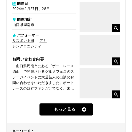
開催日
2024年1月27日、28日
開催場所
山口県周南市
パフォーマー
リスボン上田
アキ
シンクロニシティ
お問い合わせ内容
山口県周南市にある「ボートレース
徳山」で開催されるグルメフェスのス
テージイベントに大道芸人の出演のお
問い合わせをいただきました。ボート
レースの既存ファンだけでなく、未経
験者や若者、ご家族連れなど幅広い
方々にボートレース場へ足を運んでい
ただけるようなイベントにされたいと
もっと見る
いうことで、ぜひ大道芸人に盛り上げ
てほしいとのことでした。そこで、2
日に渡り、3組の大道芸人をご提案、
派遣させていただきました。
キーワード
：