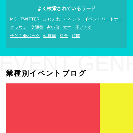
よく検索されているワード
MC
TWITTER
ふわふわ
イベント
イベントパートナー
クラウン
交通費
占い師
女性
子ども会
子ども会パック
幼稚園
料金
時間
EVENT GEN
業種別イベントブログ