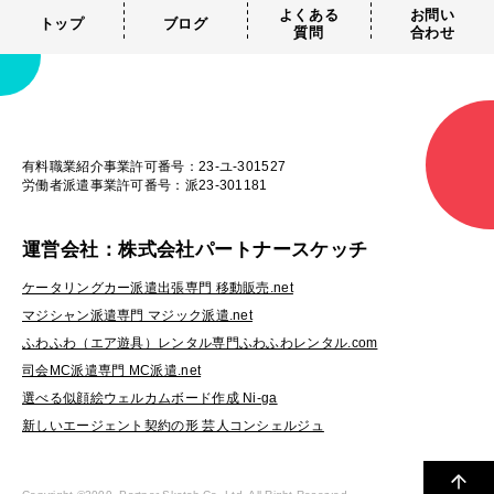
よくある
お問い
トップ
ブログ
質問
合わせ
有料職業紹介事業許可番号：23-ユ-301527
労働者派遣事業許可番号：派23-301181
運営会社：株式会社パートナースケッチ
ケータリングカー派遣出張専門 移動販売.net
マジシャン派遣専門 マジック派遣.net
ふわふわ（エア遊具）レンタル専門ふわふわレンタル.com
司会MC派遣専門 MC派遣.net
選べる似顔絵ウェルカムボード作成 Ni-ga
新しいエージェント契約の形 芸人コンシェルジュ