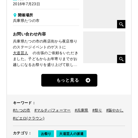
2016年7月23日
開催場所
兵庫県たつの市
お問い合わせ内容
兵庫県たつの市の商店街から夜店祭り
のステージイベントのゲストに
大道芸人
の出張のご依頼をいただき
ました。子どもからお年寄りまでがお
越しになるお祭りを盛り上げて欲しい
ということで、ジャグリングやバルー
ンアートなど多彩な芸を持つ
もっと見る
ピエロ（クラウン）
をご紹介、派遣
しました。
キーワード
：
#たつの市
#マルチパフォーマー
#兵庫県
#祭り
#賑やかし
#ピエロ(クラウン)
カテゴリ
：
お祭り
大道芸人の派遣