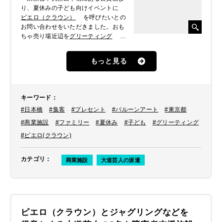
り、夏休みの子ども向けイベントに
ピエロ（クラウン）
を呼びたいとの
お問い合わせをいただきました。おも
ちゃ売り場近辺を
グリーティング
し
ながら、来店されているお子様にバル
ーンを作ってプレゼントしてほしいと
もっと見る
のことでした。
キーワード
：
#日本橋
#集客
#プレセント
#バルーンアート
#東京都
#商業施設
#ファミリー
#夏休み
#子ども
#グリーティング
#ピエロ(クラウン)
カテゴリ
：
商業施設
大道芸人の派遣
ピエロ（クラウン）とジャグリングなどを