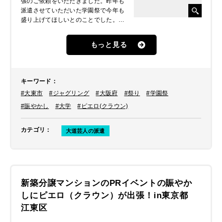
張のご依頼をいただきました。昨年も
派遣させていただいた学園祭で今年も
盛り上げてほしいとのことでした。こ
こでは大道芸人のショーの様子をレポ
ートします。【昨年の学園祭の様子は
もっと見る
下記をご覧ください】
ご家族連れ向けの企画として大学学
園祭に大道芸人の出張のご依頼！in
大阪府大東市
キーワード
：
#大東市
#ジャグリング
#大阪府
#祭り
#学園祭
#賑やかし
#大学
#ピエロ(クラウン)
カテゴリ
：
大道芸人の派遣
新築分譲マンションのPRイベントの賑やか
しにピエロ（クラウン）が出張！in東京都
江東区