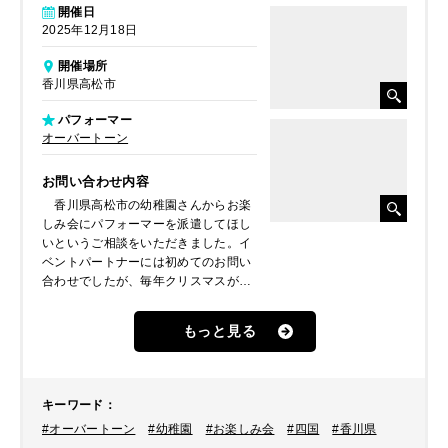
開催日
2025年12月18日
開催場所
香川県高松市
パフォーマー
オーバートーン
お問い合わせ内容
香川県高松市の幼稚園さんからお楽
しみ会にパフォーマーを派遣してほし
いというご相談をいただきました。イ
ベントパートナーには初めてのお問い
合わせでしたが、毎年クリスマスが近
いこの時期に外部からパフォーマーを
呼んで園児達に楽しんでいただいてい
もっと見る
るそうです。ホームページをご覧いた
だき、音楽大好きなクラウン、“カノ
ン”と“潤”によるコンビ「オーバートー
ン」が気になったということでご手配
キーワード
：
しました。
#オーバートーン
#幼稚園
#お楽しみ会
#四国
#香川県