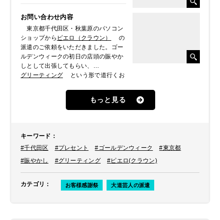
お問い合わせ内容
東京都千代田区・秋葉原のパソコン
ショップから
ピエロ（クラウン）
の
派遣のご依頼をいただきました。ゴー
ルデンウィークの初日の店頭の賑やか
しとして出張してもらい、
グリーティング
という形で道行くお
客様の呼び込みやお店のPRなどをして
もらいたいとのことでした。
もっと見る
キーワード
：
#千代田区
#プレセント
#ゴールデンウィーク
#東京都
#賑やかし
#グリーティング
#ピエロ(クラウン)
カテゴリ
：
お客様感謝祭
大道芸人の派遣