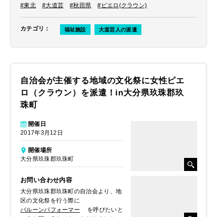
#東北
#大道芸
#秋田県
#ピエロ(クラウン)
カテゴリ
：
福祉施設
大道芸人の派遣
自治会が主催する地域の文化祭に女性ピエ
ロ（クラウン）を派遣！in大分県玖珠郡玖
珠町
開催日
2017年3月12日
開催場所
大分県玖珠郡玖珠町
お問い合わせ内容
大分県玖珠郡玖珠町の自治会より、地
区の文化祭を行う際に
バルーンパフォーマー
を呼びたいと