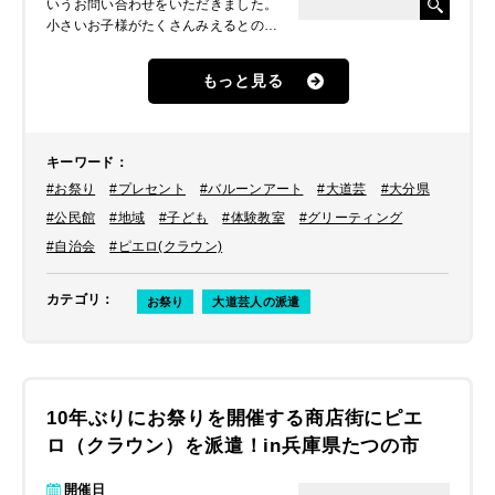
いうお問い合わせをいただきました。
小さいお子様がたくさんみえるとのこ
とだったので、より親しみやすいよう
にバルーンアートができる
もっと見る
ピエロ（クラウン）
をご提案、派遣
しました。
キーワード
：
#お祭り
#プレセント
#バルーンアート
#大道芸
#大分県
#公民館
#地域
#子ども
#体験教室
#グリーティング
#自治会
#ピエロ(クラウン)
カテゴリ
：
お祭り
大道芸人の派遣
10年ぶりにお祭りを開催する商店街にピエ
ロ（クラウン）を派遣！in兵庫県たつの市
開催日