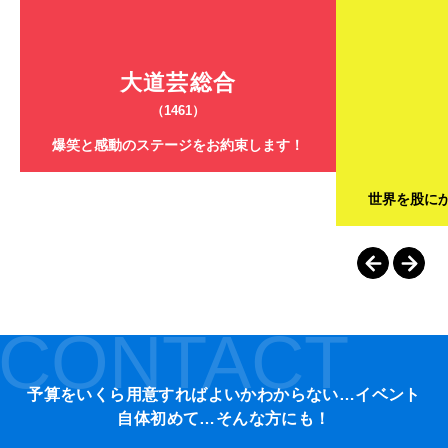
大道芸総合
（1461）
爆笑と感動のステージをお約束します！
世界を股に
CONTACT
予算をいくら用意すればよいかわからない…イベント
自体初めて…そんな方にも！