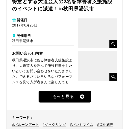
得意とする大道芸人の2名を障害者支援施設
のイベントに派遣！in秋田県湯沢市
開催日
2017年6月25日
開催場所
秋田県湯沢市
お問い合わせ内容
秋田県湯沢市にある障害者支援施設よ
り、大道芸人を呼んで施設行事をした
いというお問い合わせをいただきまし
た。できるだけいろいろなパフォーマ
ンスを見て入所者さんに楽しんでもら
いたいとのことでしたので、パントマ
イムやバルーンなどを得意とするピエ
もっと見る
ロ（クラウン）と、ジャグリングやア
クロバットを得意とする大道芸人の2
人のパフォーマーをご提案、派遣しま
した。
キーワード
：
#バルーンアート
#ジャグリング
#パントマイム
#福祉施設