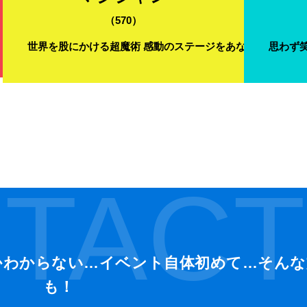
（570）
世界を股にかける超魔術 感動のステージをあなたの元に届
思わず
TACT
かわからない…イベント自体初めて…そんな
も！