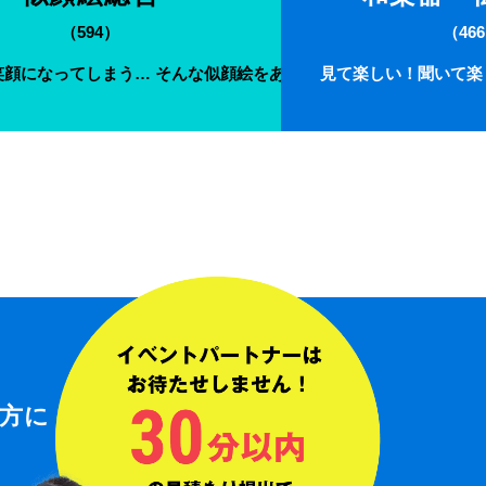
（594）
（46
けます！
笑顔になってしまう… そんな似顔絵をあなたの元にお届けします。
見て楽しい！聞いて楽
方に