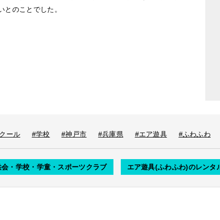
いとのことでした。
クール
#学校
#神戸市
#兵庫県
#エア遊具
#ふわふわ
供会・学校・学童・スポーツクラブ
エア遊具(ふわふわ)のレンタ