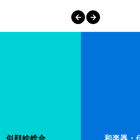
似顔絵総合
和楽器・