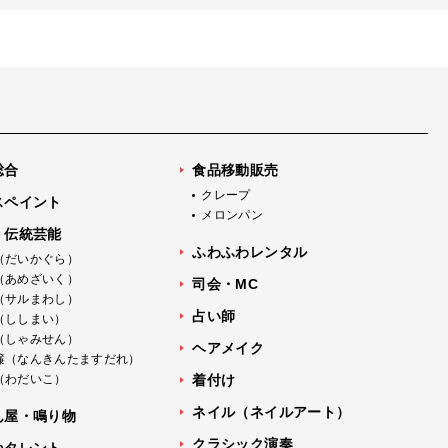
総合
食品移動販売
クレープ
スペイント
メロンパン
・伝統芸能
ふわふわレンタル
（だいかぐら）
（あめざいく）
司会・MC
（サルまわし）
占い師
（ししまい）
（しゃみせん）
ヘアメイク
簾（なんきんたますだれ）
（わだいこ）
着付け
ネイル（ネイルアート）
ん屋・鳴り物
クラシック演奏