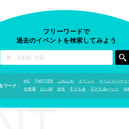
フリーワードで
過去のイベントを
検索してみよう
MC
TWITTER
ふわふわ
イベント
イベントパート
るワード
：
交通費
占い師
女性
子ども会
子ども会パック
幼
NT