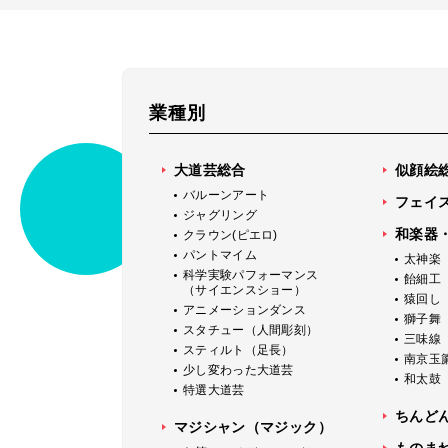
業種別
大道芸総合
似顔絵
バルーンアート
フェイ
ジャグリング
和楽器
クラウン(ピエロ)
パントマイム
太神楽
科学実験パフォーマンス
飴細工
（サイエンスショー）
猿回し
アニメーションダンス
獅子舞
スタチュー（人間彫刻）
三味線
スティルト（足長）
南京玉
少し変わった大道芸
和太鼓
特選大道芸
ちんど
マジシャン（マジック）