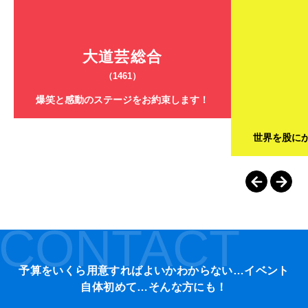
大道芸総合
（1461）
爆笑と感動のステージをお約束します！
世界を股に
CONTACT
予算をいくら用意すればよいかわからない…イベント
自体初めて…そんな方にも！