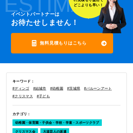
ESTIMATE
どこよりも早い！
イベントパートナーは
お待たせしません！
無料見積もりはこちら
キーワード
：
#ディンゴ
#結城市
#幼稚園
#茨城県
#バルーンアート
#クリスマス
#子ども
カテゴリ
：
幼稚園・保育園・子供会・学校・学童・スポーツクラブ
クリスマス会
大道芸人の派遣