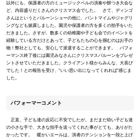
以外にも、保護者の方のミュージックベルの演奏や餅つき大会な
ど、内容盛りだくさんのクリスマス会でした。 さて、ディンゴ
さんはというとバルーンショーの他に、パントマイムやジャグリ
ングなども披露しました。園児や保護者の方を多くの拍手をいた
だきました。さすが、数多くの幼稚園や子ども会でのイベントを
経験している方だけとあって、子どもたちの心を掴むのはお手の
物！弊社としても、安心して派遣することができます。 パフォ
ーマンス終了後には園児みなさんにクリスマスバルーンをプレゼ
ントさせていただきました。クライアント様からみんな、大喜び
でした！との報告を受け、“いい思い出になってくれれば”感じま
した。
パフォーマーコメント
正直、子ども達の反応に不安でしたが、まだまだ幼い子ども達
の小さな手で、大きな拍手を送ってくれた事がとても、ありがた
かったです。 暖かいエールは、演者のテンションを一段と上げ