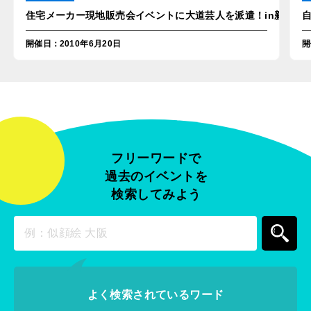
住宅メーカー現地販売会イベントに大道芸人を派遣！in新潟
開催日
：
2010年6月20日
開
フリーワードで
過去のイベントを
検索してみよう
よく検索されているワード