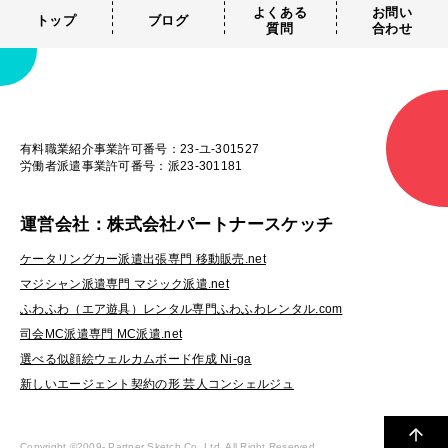
よくある
お問い
トップ
ブログ
質問
合わせ
有料職業紹介事業許可番号：23-ユ-301527
労働者派遣事業許可番号：派23-301181
運営会社：株式会社パートナースケッチ
ケータリングカー派遣出張専門 移動販売.net
マジシャン派遣専門 マジック派遣.net
ふわふわ（エア遊具）レンタル専門ふわふわレンタル.com
司会MC派遣専門 MC派遣.net
選べる似顔絵ウェルカムボード作成 Ni-ga
新しいエージェント契約の形 芸人コンシェルジュ
Copyright ©2009-
Partner Sketch Co.,Ltd. All Right Reserved.