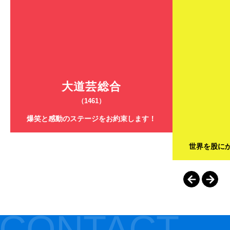
大道芸総合
（1461）
爆笑と感動のステージをお約束します！
世界を股に
CONTACT