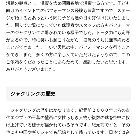
活動の拠点とし、滋賀を含め関西各地で活躍する方です。子ども
向けのイベントでのパフォーマンス経験も豊富ですので、ステー
ジが始まるとあっという間に子ども達の目を釘付けにいたしまし
た。周りでご覧になっていた保護者やスタッフの方もパフォーマ
ーのジャグリングに驚かれている様子でした。トーク力にも定評
があるので、時に笑いも起こりながら、盛況のうちに無事終わる
ことができました。 いい天気の中、パフォーマンスを行うこと
ができ、また、多くの方に楽しんでいただけたようなので、この
ご依頼をくださったことにあらためて、感謝したいと思います。
ありがとうございました。
ジャグリングの歴史
ジャグリングの歴史はかなり古く、紀元前２０００年ごろの古
代エジプトの王墓の壁画に女性らしき人物が複数の球を空中に投
げ上げている様子が描かれているそうです。紀元前ですと、その
他にも中国やギリシャでも記録として残っています。日本では奈