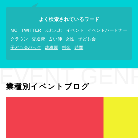
よく検索されているワード
MC
TWITTER
ふわふわ
イベント
イベントパートナー
クラウン
交通費
占い師
女性
子ども会
子ども会パック
幼稚園
料金
時間
EVENT GEN
業種別イベントブログ