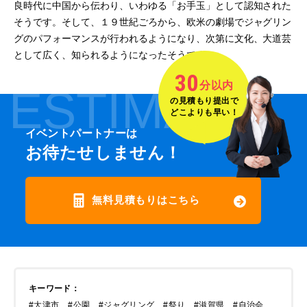
良時代に中国から伝わり、いわゆる「お手玉」として認知された
そうです。そして、１９世紀ごろから、欧米の劇場でジャグリン
グのパフォーマンスが行われるようになり、次第に文化、大道芸
として広く、知られるようになったそうです。
30
分以内
ESTIMATE
の見積もり提出で
どこよりも早い！
イベントパートナーは
お待たせしません！
無料見積もりはこちら
キーワード
：
#大津市
#公園
#ジャグリング
#祭り
#滋賀県
#自治会