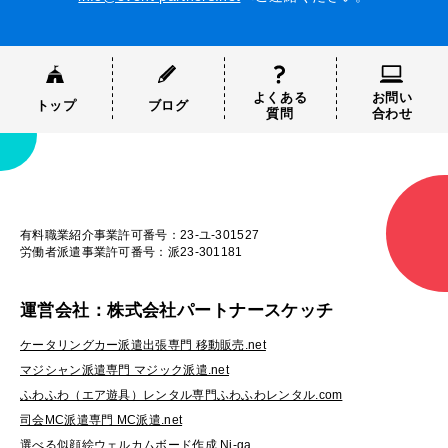
よくある
お問い
トップ
ブログ
質問
合わせ
有料職業紹介事業許可番号：23-ユ-301527
労働者派遣事業許可番号：派23-301181
運営会社：株式会社パートナースケッチ
ケータリングカー派遣出張専門 移動販売.net
マジシャン派遣専門 マジック派遣.net
ふわふわ（エア遊具）レンタル専門ふわふわレンタル.com
司会MC派遣専門 MC派遣.net
選べる似顔絵ウェルカムボード作成 Ni-ga