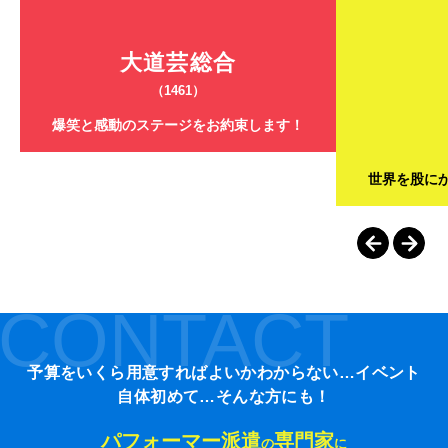
大道芸総合
（1461）
爆笑と感動のステージをお約束します！
世界を股に
CONTACT
予算をいくら用意すればよいかわからない…イベント
自体初めて…そんな方にも！
パフォーマー派遣
専門家
の
に