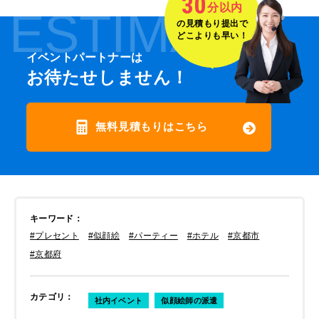
30
分以内
ESTIMATE
の見積もり提出で
どこよりも早い！
イベントパートナーは
お待たせしません！
無料見積もりはこちら
キーワード
：
#プレセント
#似顔絵
#パーティー
#ホテル
#京都市
#京都府
カテゴリ
：
社内イベント
似顔絵師の派遣