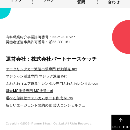
質問
合わせ
有料職業紹介事業許可番号：23-ユ-301527
労働者派遣事業許可番号：派23-301181
運営会社：株式会社パートナースケッチ
ケータリングカー派遣出張専門 移動販売.net
マジシャン派遣専門 マジック派遣.net
ふわふわ（エア遊具）レンタル専門ふわふわレンタル.com
司会MC派遣専門 MC派遣.net
選べる似顔絵ウェルカムボード作成 Ni-ga
新しいエージェント契約の形 芸人コンシェルジュ
Copyright ©2009-
Partner Sketch Co.,Ltd. All Right Reserved.
PAGE TOP