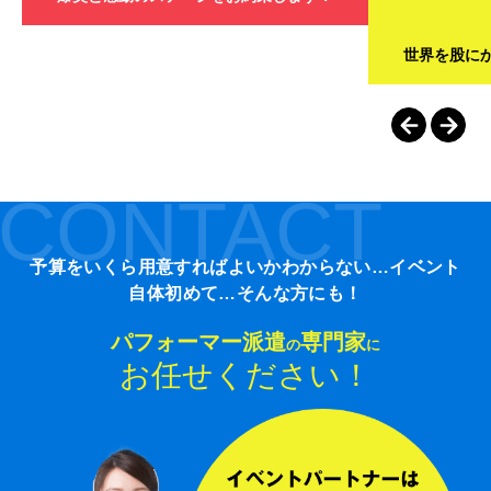
世界を股に
CONTACT
予算をいくら用意すればよいかわからない…イベント
自体初めて…そんな方にも！
パフォーマー派遣
専門家
の
に
お任せください！