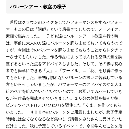
バルーンアート教室の様子
普段はクラウンのメイクをしてパフォーマンスをするパフォー
マーもこの日は「講師」という肩書きでしたので、ノーメイク、
素顔で臨みました。 子ども達にバルーンアート教室を行う時
は、事前に大人の方達にバルーンを膨らませておいてもらうので
すが、今回はそのバルーンを膨らませてもらうことからレクチャ
ーさせてもらいました。作る作品によっては入れる空気の量を調
整するといった点をアドバイスしました。そして、その後は初心
者でも簡単にできる「犬」→「プードル」→「花」を順番に作っ
てもらいました。最初は慣れないバルーンの扱いに苦戦している
方もいらっしゃいましたが、パフォーマーのアドバイスや２人１
組のペアを組んでいただいていたので、お互いでカバーしていき
ながら作品を完成させていきました。１０分の休憩を挟んだ後、
ピンチツイスト(しぼりひねり)を駆使した「くま」を作ってもら
いました。 ４００本のバルーンをご用意しましたが、終了予定
時刻には全てなくなるなど集中して講義をみなさんに受けていた
だけました。秋に予定しているイベントで、今回学んだことを活