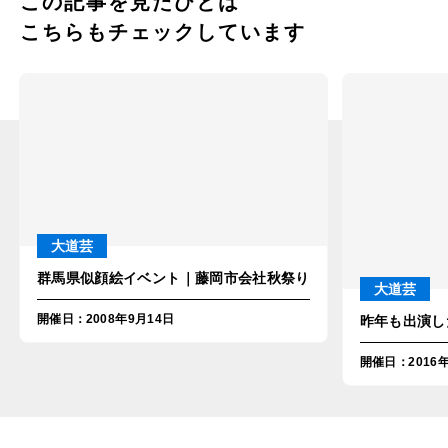
この記事を見たひとは
こちらもチェックしています
大道芸
群馬県似顔絵イベント｜藤岡市会社秋祭り
大道芸
開催日
：
2008年9月14日
昨年も出演し
開催日
：
2016