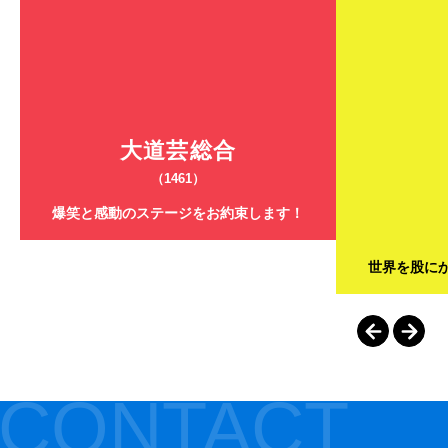
大道芸総合
（1461）
爆笑と感動のステージをお約束します！
世界を股に
CONTACT