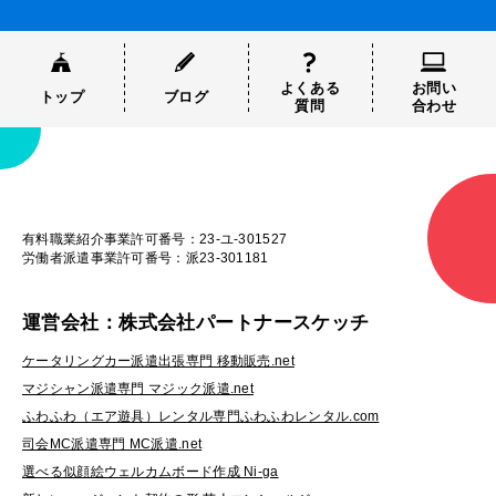
よくある
お問い
トップ
ブログ
質問
合わせ
有料職業紹介事業許可番号：23-ユ-301527
労働者派遣事業許可番号：派23-301181
運営会社：株式会社パートナースケッチ
ケータリングカー派遣出張専門 移動販売.net
マジシャン派遣専門 マジック派遣.net
ふわふわ（エア遊具）レンタル専門ふわふわレンタル.com
司会MC派遣専門 MC派遣.net
選べる似顔絵ウェルカムボード作成 Ni-ga