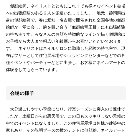
似顔絵師、ネイリストとともにこれまでも様々なイベント会場
への出張経験のある２人を派遣いたしました。 地元・静岡県出
身の似顔絵師で、春に愛知・名古屋で開催された全国各地の似顔
絵師が一堂に会し、腕を競い合う「似顔絵竜王賞」にも出場経験
の持ち主です。みなさんのお顔を特徴的なラインで描く似顔絵は
お子様から大人まで幅広い年齢層からお喜びいただいておりま
す。 ネイリストはネイルサロンに勤務した経験の持ち主で、現
在はフリーとして住宅展示場やショッピングセンターなどでの各
種イベントやパーティーなどに出張し、お客様にネイルアートの
体験をしてもらっています。
会場の様子
大分過ごしやすい季節になり、行楽シーズンに突入の３連休で
したが、土曜日からの悪天候で、この日もスッキリしない天候の
中でのイベントになりました。この住宅展示場は何棟か建築中の
家もあり、その説明ブースの横のテントに似顔絵、ネイルアート