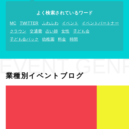
よく検索されているワード
MC
TWITTER
ふわふわ
イベント
イベントパートナー
クラウン
交通費
占い師
女性
子ども会
子ども会パック
幼稚園
料金
時間
EVENT GEN
業種別イベントブログ