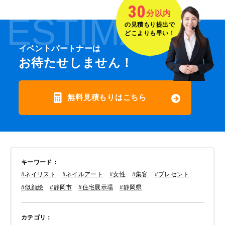
30
分以内
ESTIMATE
の見積もり提出で
どこよりも早い！
イベントパートナーは
お待たせしません！
無料見積もりはこちら
キーワード
：
#ネイリスト
#ネイルアート
#女性
#集客
#プレセント
#似顔絵
#静岡市
#住宅展示場
#静岡県
カテゴリ
：