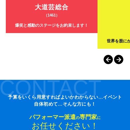
大道芸総合
（1461）
爆笑と感動のステージをお約束します！
世界を股に
CONTACT
予算をいくら用意すればよいかわからない…イベント
自体初めて…そんな方にも！
パフォーマー派遣
専門家
の
に
お任せください！