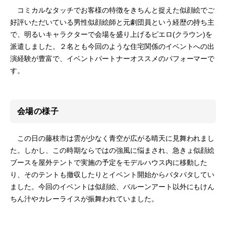
コミカルなタッチでお客様の特徴をきちんと捉えた似顔絵でご
好評いただいている男性似顔絵師と元劇団員という経歴の持ち主
で、明るいキャラクターで会場を盛り上げるピエロ(クラウン)を
派遣しました。２名とも今回のような住宅関係のイベントへの出
演経験が豊富で、イベントパートナーオススメのパフォーマーで
す。
会場の様子
この日の藤枝市は雲が少なく青空が広がる晴天に見舞われまし
た。しかし、この時期ならではの強風に悩まされ、急きょ似顔絵
ブースを屋外テントで実施の予定をモデルハウス内に移動した
り、そのテントも撤収したりとイベント開始からバタバタしてい
ました。今回のイベントは似顔絵、バルーンアート以外にもけん
ちん汁やカレーライスが振舞われていました。