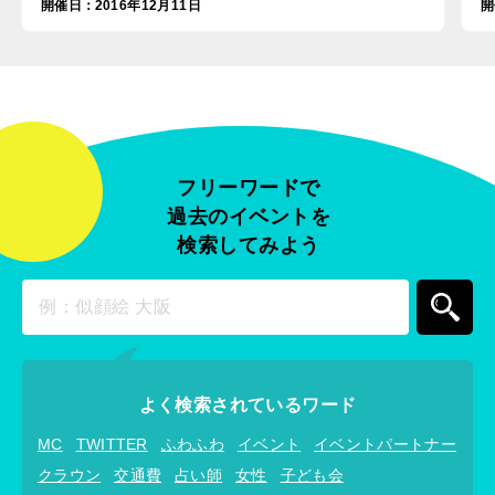
開催日
：
2016年12月11日
開
フリーワードで
過去のイベントを
検索してみよう
よく検索されているワード
MC
TWITTER
ふわふわ
イベント
イベントパートナー
クラウン
交通費
占い師
女性
子ども会