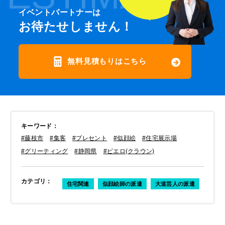
イベントパートナーは
お待たせしません！
無料見積もりはこちら
キーワード
：
#藤枝市
#集客
#プレセント
#似顔絵
#住宅展示場
#グリーティング
#静岡県
#ピエロ(クラウン)
カテゴリ
：
住宅関連
似顔絵師の派遣
大道芸人の派遣