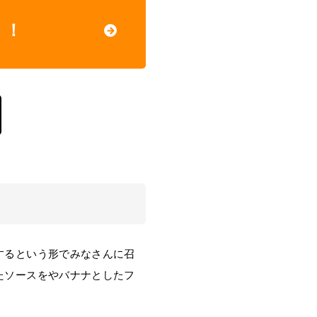
う！
するという形でみなさんに召
たソースをやバナナとしたフ