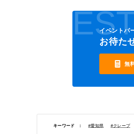
EST
イベントパ
お待た
無
キーワード
：
#愛知県
#クレープ