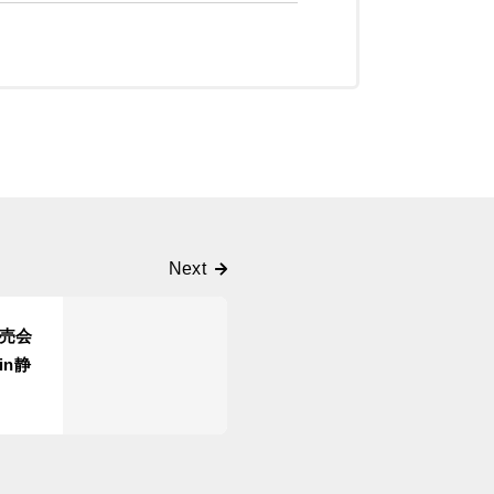
売会
n静