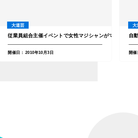
大道芸
大
車が出張！in富山県射水市
従業員組合主催イベントで女性マジシャンがマジックショ
自
開催日
：
2010年10月3日
開催