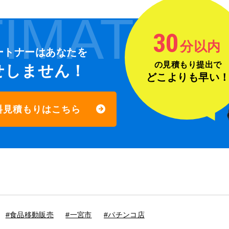
IMATE
30
分以内
ートナーは
あなたを
の見積もり提出で
せしません！
どこよりも早い
料見積もりはこちら
#食品移動販売
#一宮市
#パチンコ店