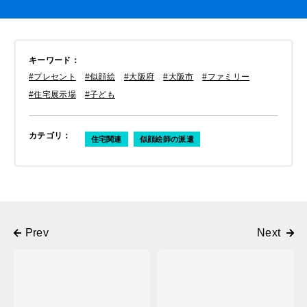
キーワード
：
#プレセント
#似顔絵
#大阪府
#大阪市
#ファミリー
#住宅展示場
#子ども
カテゴリ
：
住宅関連
似顔絵師の派遣