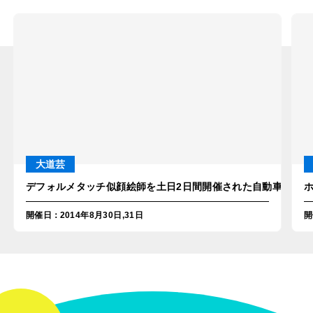
大道芸
デフォルメタッチ似顔絵師を土日2日間開催された自動車ディー
開催日
：
2014年8月30日,31日
開