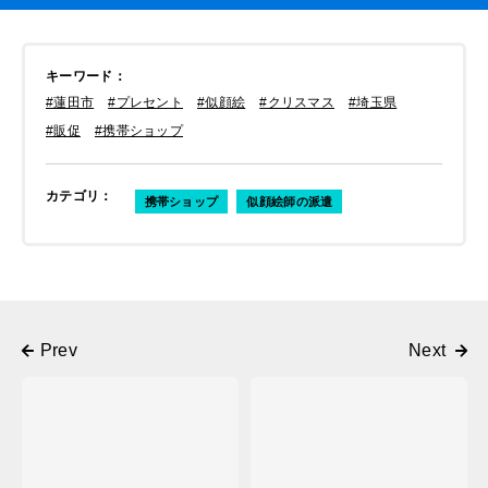
キーワード
：
#蓮田市
#プレセント
#似顔絵
#クリスマス
#埼玉県
#販促
#携帯ショップ
カテゴリ
：
携帯ショップ
似顔絵師の派遣