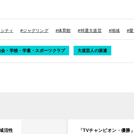
ニシティ
#ジャグリング
#体育館
#特選大道芸
#地域
#
供会・学校・学童・スポーツクラブ
大道芸人の派遣
域活性
「TVチャンピオン・優勝