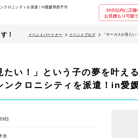
ンクロニシティを派遣！in愛媛県西予市
30分以内に正確
お見積もり可能
ます！
「サーカスが見たい
イベントパートナー
イベントブログ
遣！in愛媛県西予市
見たい！」という子の夢を叶え
シンクロニシティを派遣！in愛
月9日
予市