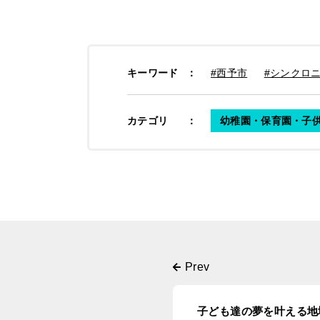
キーワード
：
#西予市
#シンクロ
カテゴリ
：
幼稚園・保育園・子
子ども達の夢を叶える地