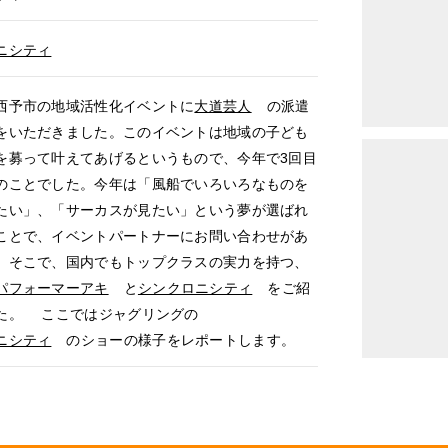
ニシティ
予市の地域活性化イベントに
大道芸人
の派遣
をいただきました。このイベントは地域の子ども
を募って叶えてあげるというもので、今年で3回目
のことでした。今年は「風船でいろいろなものを
たい」、「サーカスが見たい」という夢が選ばれ
ことで、イベントパートナーにお問い合わせがあ
。そこで、国内でもトップクラスの実力を持つ、
パフォーマーアキ
と
シンクロニシティ
をご紹
た。 ここではジャグリングの
ニシティ
のショーの様子をレポートします。