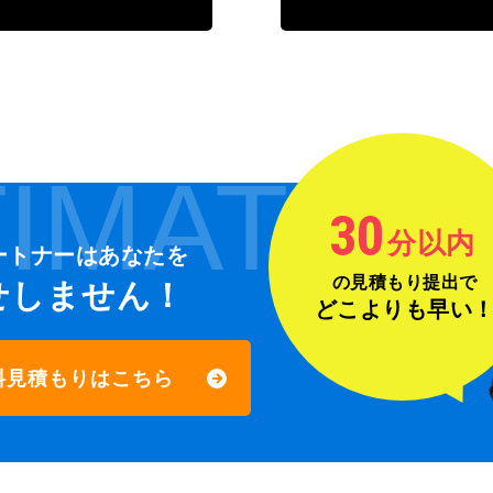
IMATE
30
分以内
ートナーは
あなたを
の見積もり提出で
せしません！
どこよりも早い
料見積もりはこちら