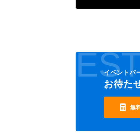
EST
イベントパ
お待た
無