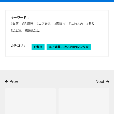
キーワード
：
#集客
#兵庫県
#エア遊具
#西脇市
#ふわふわ
#祭り
#子ども
#賑やかし
カテゴリ
：
お祭り
エア遊具(ふわふわ)のレンタル