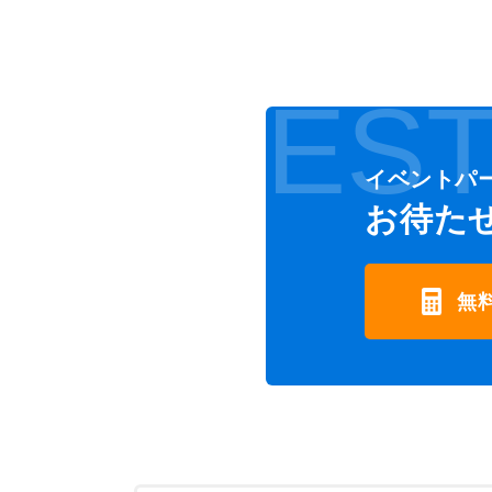
EST
イベントパ
お待た
無