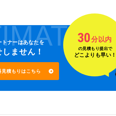
IMATE
30
分以内
ートナーは
あなたを
の見積もり提出で
せしません！
どこよりも早い
料見積もりはこちら