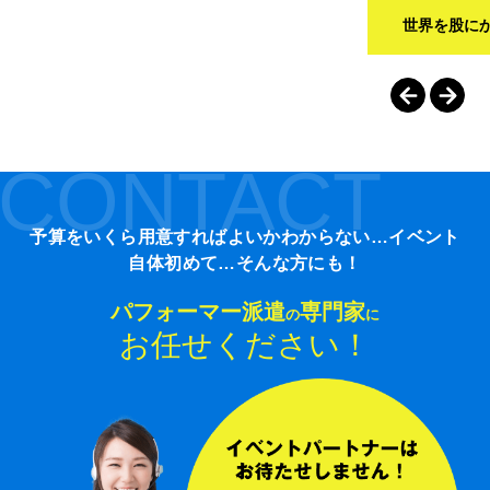
世界を股に
CONTACT
予算をいくら用意すればよいかわからない…イベント
自体初めて…そんな方にも！
パフォーマー派遣
専門家
の
に
お任せください！