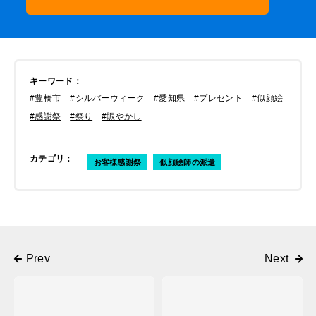
キーワード
：
#豊橋市
#シルバーウィーク
#愛知県
#プレセント
#似顔絵
#感謝祭
#祭り
#賑やかし
カテゴリ
：
お客様感謝祭
似顔絵師の派遣