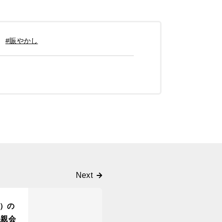
#賑やかし
）の
懇親会