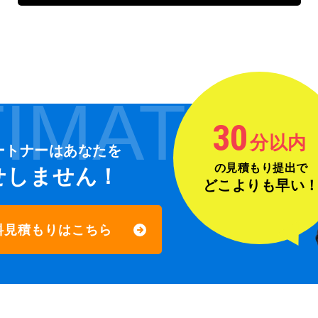
IMATE
30
分以内
ートナーは
あなたを
の見積もり提出で
せしません！
どこよりも早い
料見積もりはこちら