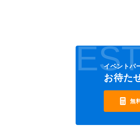
EST
イベントパ
お待た
無