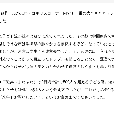
ア遊具（ふわふわ）はキッズコーナー内でも一番の大きさとカラ
した。
て子ども達が続々と遊びに来てくれました。その数は学園祭内で
楽しそうな声は学園祭の賑やかさを象徴するほどになっていたと
ましたが、運営は学生さん達主導でした。子ども達の出し入れも
対処できるとあって目立ったトラブルも起こることなく、運営で
さんからは子ども達の集客力と合わせて運営のしやすさも高く評
エア遊具（ふわふわ）は2日間合計で500人を超える子ども達に遊
くれた子も1回につき1人という数え方でしたが、これだけの数字
「来年もお願いしたい！」というお言葉までくださいました。