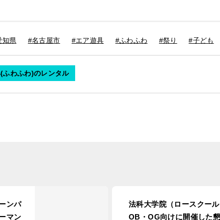
愛知県
#名古屋市
#エア遊具
#ふわふわ
#祭り
#子ども
(ふわふわ)のレンタル
ーンパ
法科大学院（ロースクール
ーマン
OB・OG向けに開催した