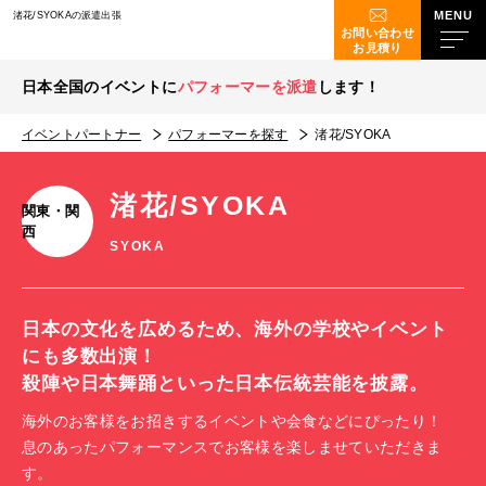
渚花/SYOKAの派遣出張
お問い合わせ
お見積り
日本全国のイベントに
パフォーマーを派遣
します！
イベントパートナー
パフォーマーを探す
渚花/SYOKA
渚花/SYOKA
関東・関
西
SYOKA
日本の文化を広めるため、海外の学校やイベント
にも多数出演！
殺陣や日本舞踊といった日本伝統芸能を披露。
海外のお客様をお招きするイベントや会食などにぴったり！
息のあったパフォーマンスでお客様を楽しませていただきま
す。