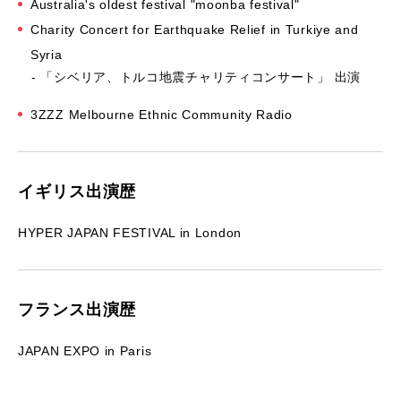
Australia's oldest festival "moonba festival"
Charity Concert for Earthquake Relief in Turkiye and
Syria
「シベリア、トルコ地震チャリティコンサート」 出演
3ZZZ Melbourne Ethnic Community Radio
イギリス出演歴
HYPER JAPAN FESTIVAL in London
フランス出演歴
JAPAN EXPO in Paris