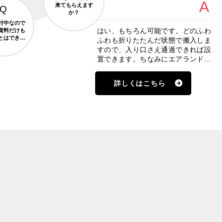
来てもらえます
か？
討中なので
はい、もちろん可能です。どのふわ
資料だけも
とはできま
ふわも折りたたんだ状態で搬入しま
すか？
すので、入り口さえ通過できれば設
置できます。ちなみにエアランドを
折りたたんだ状態で、約1.5m×約
1m×約1.2mほどの大きさです。
詳しくはこちら
様々なふわふわがありますので、設
置場所のスペースに合わせてお問い
合わせ・ご依頼ください。
VOICE
お客様の声
皆さんに喜んでいただけたので、多くのお礼のお言葉を頂
いて来ました。
その一部をご紹介します。