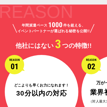
REASON
1000
年間派遣ペース
件を超える、
イベントパートナーが選ばれる秘密を公開!!
3
他社にはない
つの特徴!!
REASON
REASON
01
02
万が
どこよりも早くお力になれます！
業界
30分以内の対応
（対人最大