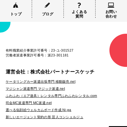
よくある
お問い
トップ
ブログ
質問
合わせ
有料職業紹介事業許可番号：23-ユ-301527
労働者派遣事業許可番号：派23-301181
運営会社：株式会社パートナースケッチ
ケータリングカー派遣出張専門 移動販売.net
マジシャン派遣専門 マジック派遣.net
ふわふわ（エア遊具）レンタル専門ふわふわレンタル.com
司会MC派遣専門 MC派遣.net
選べる似顔絵ウェルカムボード作成 Ni-ga
新しいエージェント契約の形 芸人コンシェルジュ