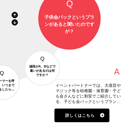
子供会パックというプラ
ンがあると聞いたのです
が？
値段がA、Bなどで
違いがあるのは何
ですか？
ーマーを呼
イベントパートナーでは、大道芸や
、いつまで
をしたらよ
マジック等を幼稚園・保育園・子ど
ですか？
も会さんなどに割安でご紹介してい
る、子ども会パックというプランを
ご用意しております。子どもたちの
扱いに長けたパフォーマーを通常よ
詳しくはこちら
り１万円ほどお安く派遣しますの
で、非常にお得でおすすめなプラン