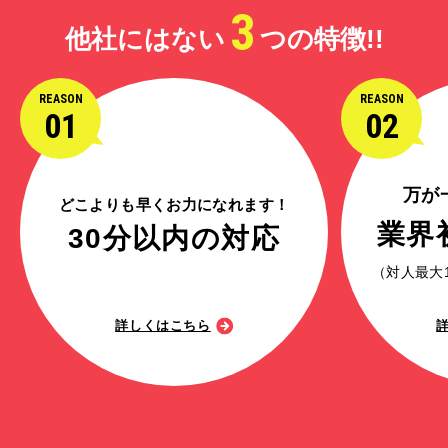
3
他社にはない
つの特徴!!
REASON
REASON
01
02
万が
どこよりも早くお力になれます！
業界
30分以内の対応
（対人最大
詳しくはこちら