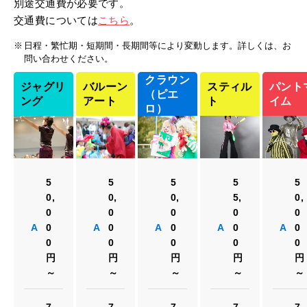
別途交通費が必要です。
交通費については
こちら
。
日程・繁忙期・短期間・長期間等により変動します。詳しくは、お
問い合わせください。
クラウン
ジャグリ
バルーン
スティル
パント
（ピエ
ング
アート
ト
イム
ロ）
5
5
5
5
5
0,
0,
0,
5,
0,
0
0
0
0
0
A
0
A
0
A
0
A
0
A
0
0
0
0
0
0
円
円
円
円
円
～
～
～
～
～
7
7
7
7
7