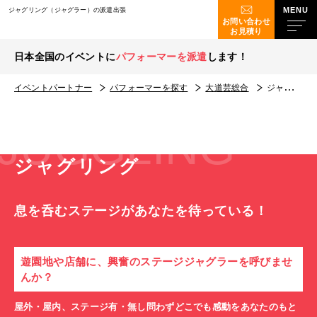
ジャグリング（ジャグラー）の派遣出張
お問い合わせ
お見積り
日本全国のイベントに
パフォーマーを派遣
します！
イベントパートナー
パフォーマーを探す
大道芸総合
ジャグリング
JUGGLING
ジャグリング
息を呑むステージがあなたを待っている！
遊園地や店舗に、興奮のステージジャグラーを呼びませ
んか？
屋外・屋内、ステージ有・無し問わずどこでも感動をあなたのもと