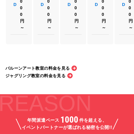
0
0
0
0
0
D
D
D
D
D
0
0
0
0
0
0
0
0
0
0
円
円
円
円
円
～
～
～
～
～
バルーンアート教室の料金を見る
ジャグリング教室の料金を見る
REASON
1000
年間派遣ペース
件を超える、
イベントパートナーが選ばれる秘密を公開!!