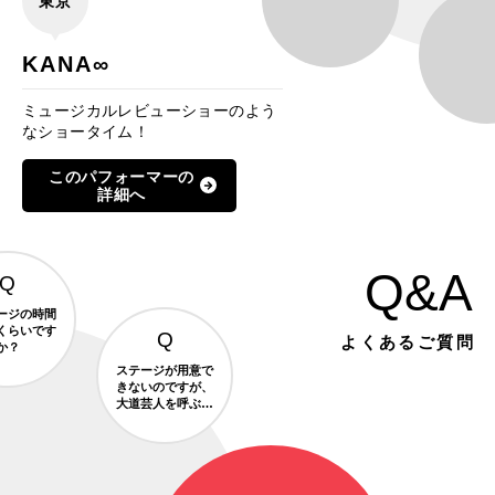
東京
KANA∞
ミュージカルレビューショーのよう
なショータイム！
このパフォーマーの
詳細へ
Q&A
ージの時間
くらいです
よくあるご質問
か？
ステージが用意で
きないのですが、
大道芸人を呼ぶこ
とはできますか？