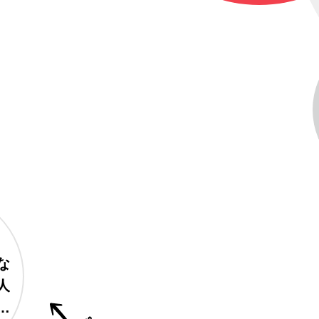
な
人
す