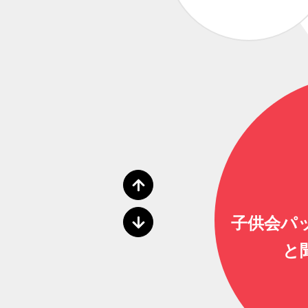
か？
子供会パ
と