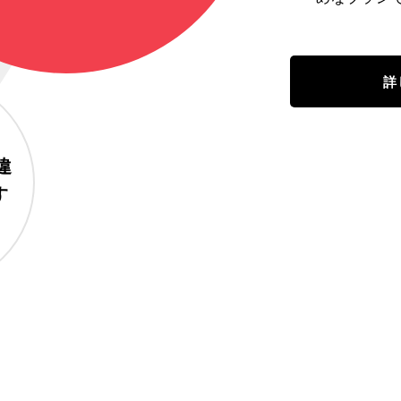
詳
違
す