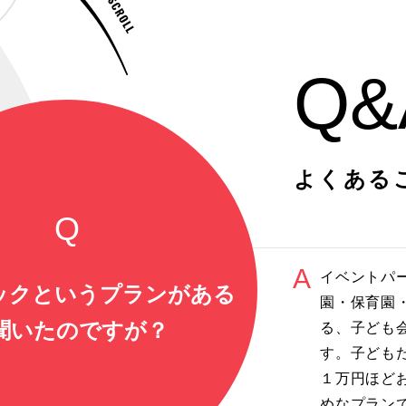
Q&
よくある
イベントパ
ックというプランがある
園・保育園
聞いたのですが？
る、子ども
す。子ども
１万円ほど
めなプラン