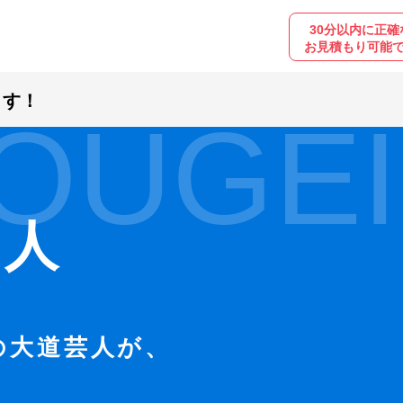
30分以内に正確
お見積もり可能
ます！
OUGEI
芸人
の大道芸人が、