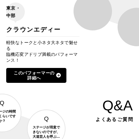
東京・
中部
クラウンエディー
軽快なトークと小ネタ大ネタで魅せ
る
臨機応変アドリブ満載のパフォーマ
ンス！
このパフォーマーの
詳細へ
Q&A
ージの時間
くらいです
よくあるご質問
か？
ステージが用意で
きないのですが、
大道芸人を呼ぶこ