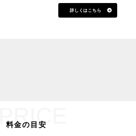
ご用意しております。子どもたちの
扱いに長けたパフォーマーを通常よ
詳しくはこちら
り１万円ほどお安く派遣しますの
で、非常にお得でおすすめなプラン
です。是非一度、お問い合わせくだ
さい。
VOICE
お客様の声
皆さんに喜んでいただけたので、多くのお礼のお言葉を頂
いて来ました。
その一部をご紹介します。
PRICE
料金の目安