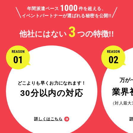
1000
年間派遣ペース
件を超える、
イベントパートナーが選ばれる秘密を公開!!
3
他社にはない
つの特徴!!
REASON
REASON
01
02
万が
どこよりも早くお力になれます！
業界
30分以内の対応
（対人最大
詳しくはこちら