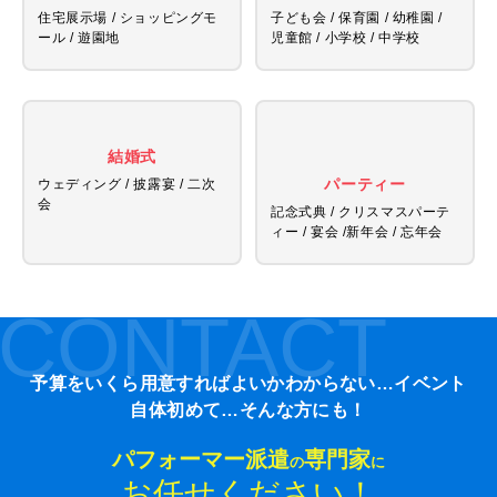
住宅展示場 / ショッピングモ
子ども会 / 保育園 / 幼稚園 /
ール / 遊園地
児童館 /
小学校 / 中学校
結婚式
パーティー
ウェディング / 披露宴 / 二次
会
記念式典 / クリスマスパーテ
ィー / 宴会 /
新年会 / 忘年会
CONTACT
予算をいくら用意すればよいかわからない…イベント
自体初めて…そんな方にも！
パフォーマー派遣
専門家
の
に
お任せください！