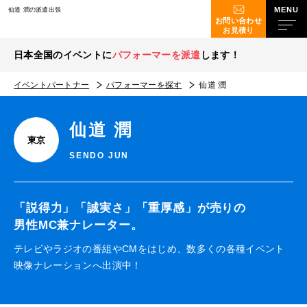
仙道 潤の派遣出張
お問い合わせ
お見積り
日本全国のイベントに
パフォーマーを派遣
します！
イベントパートナー
パフォーマーを探す
仙道 潤
仙道 潤
東京
SENDO JUN
「説得力」「誠実さ」「重厚感」が売りの
男性MC兼ナレーター。
テレビやラジオの番組やCMをはじめ、数多くの各種イベント
映像ナレーションへ出演中！