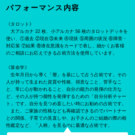
パフォーマンス内容
《タロット》
大アルカナ 22 枚、小アルカナ 56 枚のタロットデッキを
使い、①過去 ②現在③未来 ④現状 ⑤周囲の状況 ⑥障害・
対応策 ⑦結果 ⑧潜在意識をカードで表し、細かくお客様
のご相談にお応えできる占術方法を使用しています。
《算命学》
生年月日から導く「暦」を基にして占う占術です。その
人が持って生まれた資質や性格、得意なこと、苦手なこ
と、常に心が動かれること、自分の能力の発揮の仕方な
ど、その人が持つ個性を発揮するための「自分分析チャー
ト」です。自分を見つめ直したい時にお勧めの占術です。
また、ご家族の性格なども再確認できるのでパートナー
との関係、子育ての見直しや、お子さんのご結婚の際の相
性鑑定など、「人柄」を見るのに最適な占術です。