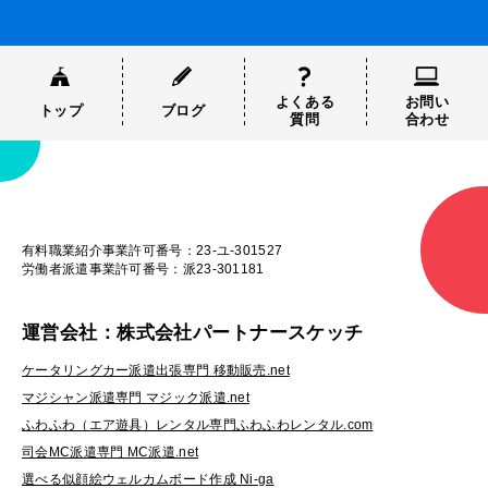
よくある
お問い
トップ
ブログ
質問
合わせ
有料職業紹介事業許可番号：23-ユ-301527
労働者派遣事業許可番号：派23-301181
運営会社：株式会社パートナースケッチ
ケータリングカー派遣出張専門 移動販売.net
マジシャン派遣専門 マジック派遣.net
ふわふわ（エア遊具）レンタル専門ふわふわレンタル.com
司会MC派遣専門 MC派遣.net
選べる似顔絵ウェルカムボード作成 Ni-ga