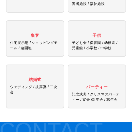
害者施設 / 福祉施設
集客
子供
住宅展示場 / ショッピングモ
子ども会 / 保育園 / 幼稚園 /
ール / 遊園地
児童館 /
小学校 / 中学校
結婚式
パーティー
ウェディング / 披露宴 / 二次
会
記念式典 / クリスマスパーテ
ィー / 宴会 /
新年会 / 忘年会
CONTACT