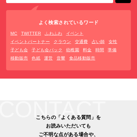
よく検索されているワード
MC
TWITTER
ふわふわ
イベント
イベントパートナー
クラウン
交通費
占い師
女性
子ども会
子ども会パック
幼稚園
料金
時間
準備
移動販売
色紙
運営
音響
食品移動販売
CONTACT
こちらの「よくある質問」を
お読みいただいても
ご不明な点がある場合や、