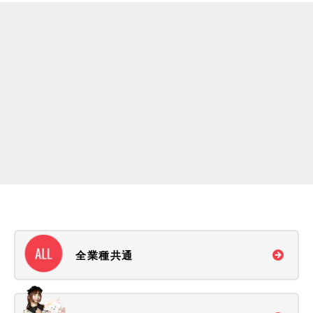
トータルパックで依頼すると、当日のふわふわ
の運営もお願いできるのですか？
RANKING
10
TOP
よく見られている質問
全業種共通