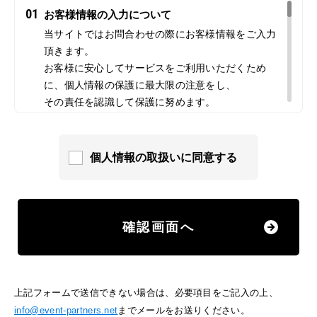
01
お客様情報の入力について
当サイトではお問合わせの際にお客様情報をご入力
頂きます。
お客様に安心してサービスをご利用いただくため
に、個人情報の保護に最大限の注意をし、
その責任を認識して保護に努めます。
02
クッキー（Cookies）について
当サイトでは、情報の収集にクッキーを使用してい
個人情報の取扱いに同意する
ます。クッキーは、お客様がサイトを訪れた際に、
コンピューター内に記録されます。ただし、記録さ
れる情報には、個人を特定するものは一切含まれま
せん。
確認画面へ
また、当サイトでは、お客様がどのようなサービス
に興味をお持ちなのか分析したり、ウェブ上での効
果的な広告の配信のためにこれらを利用させていた
上記フォームで送信できない場合は、必要項目をご記入の上、
だく場合があります。もしこうしたクッキーを利用
info@event-partners.net
までメールをお送りください。
した情報収集に抵抗をお感じでしたら、ご使用のブ