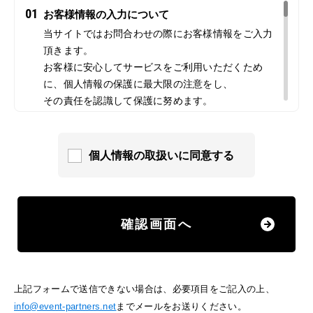
01
お客様情報の入力について
当サイトではお問合わせの際にお客様情報をご入力
頂きます。
お客様に安心してサービスをご利用いただくため
に、個人情報の保護に最大限の注意をし、
その責任を認識して保護に努めます。
02
クッキー（Cookies）について
当サイトでは、情報の収集にクッキーを使用してい
個人情報の取扱いに同意する
ます。クッキーは、お客様がサイトを訪れた際に、
コンピューター内に記録されます。ただし、記録さ
れる情報には、個人を特定するものは一切含まれま
せん。
確認画面へ
また、当サイトでは、お客様がどのようなサービス
に興味をお持ちなのか分析したり、ウェブ上での効
果的な広告の配信のためにこれらを利用させていた
上記フォームで送信できない場合は、必要項目をご記入の上、
だく場合があります。もしこうしたクッキーを利用
info@event-partners.net
までメールをお送りください。
した情報収集に抵抗をお感じでしたら、ご使用のブ