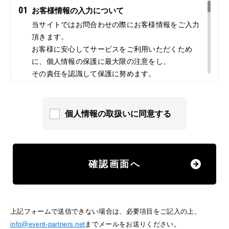
01
お客様情報の入力について
当サイトではお問合わせの際にお客様情報をご入力
頂きます。
お客様に安心してサービスをご利用いただくため
に、個人情報の保護に最大限の注意をし、
その責任を認識して保護に努めます。
02
クッキー（Cookies）について
当サイトでは、情報の収集にクッキーを使用してい
個人情報の取扱いに同意する
ます。クッキーは、お客様がサイトを訪れた際に、
コンピューター内に記録されます。ただし、記録さ
れる情報には、個人を特定するものは一切含まれま
せん。
確認画面へ
また、当サイトでは、お客様がどのようなサービス
に興味をお持ちなのか分析したり、ウェブ上での効
果的な広告の配信のためにこれらを利用させていた
上記フォームで送信できない場合は、必要項目をご記入の上、
だく場合があります。もしこうしたクッキーを利用
info@event-partners.net
までメールをお送りください。
した情報収集に抵抗をお感じでしたら、ご使用のブ