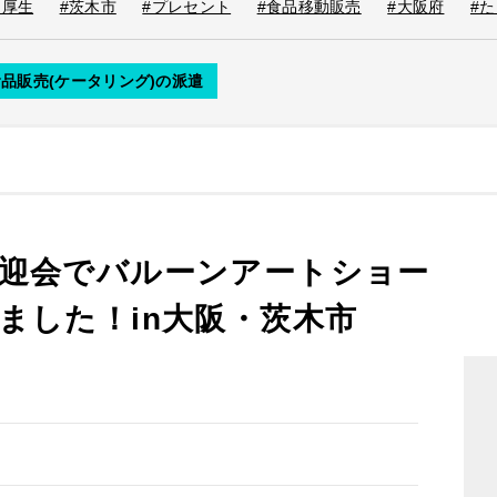
利厚生
#茨木市
#プレセント
#食品移動販売
#大阪府
#
品販売(ケータリング)の派遣
迎会でバルーンアートショー
ました！in大阪・茨木市