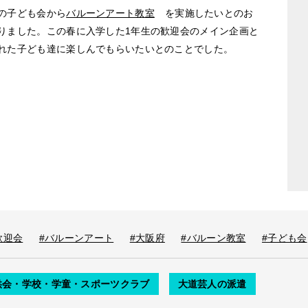
の子ども会から
バルーンアート教室
を実施したいとのお
りました。この春に入学した1年生の歓迎会のメイン企画と
れた子ども達に楽しんでもらいたいとのことでした。
歓迎会
#バルーンアート
#大阪府
#バルーン教室
#子ども会
供会・学校・学童・スポーツクラブ
大道芸人の派遣