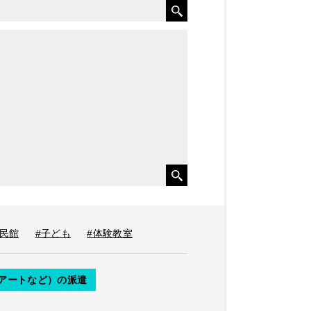
公民館
#子ども
#体験教室
アートなど）の派遣