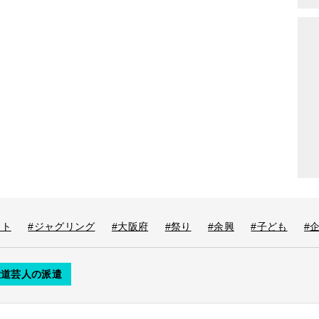
ント
#ジャグリング
#大阪府
#祭り
#余興
#子ども
#
大道芸人の派遣