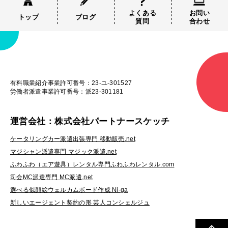
よくある
お問い
トップ
ブログ
質問
合わせ
有料職業紹介事業許可番号：23-ユ-301527
労働者派遣事業許可番号：派23-301181
運営会社：株式会社パートナースケッチ
ケータリングカー派遣出張専門 移動販売.net
マジシャン派遣専門 マジック派遣.net
ふわふわ（エア遊具）レンタル専門ふわふわレンタル.com
司会MC派遣専門 MC派遣.net
選べる似顔絵ウェルカムボード作成 Ni-ga
新しいエージェント契約の形 芸人コンシェルジュ