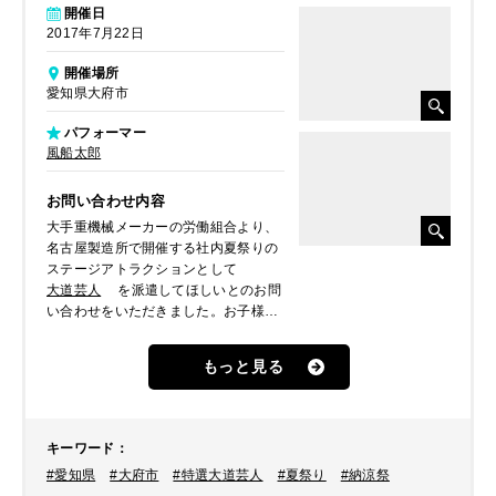
開催日
2017年7月22日
開催場所
愛知県大府市
パフォーマー
風船太郎
お問い合わせ内容
大手重機械メーカーの労働組合より、
名古屋製造所で開催する社内夏祭りの
ステージアトラクションとして
大道芸人
を派遣してほしいとのお問
い合わせをいただきました。お子様も
かなりたくさんみえるため、小さい子
どもが喜ぶものが良いとのことでした
もっと見る
ので、
風船太郎
をご提案、派遣しま
した。
キーワード
：
#愛知県
#大府市
#特選大道芸人
#夏祭り
#納涼祭