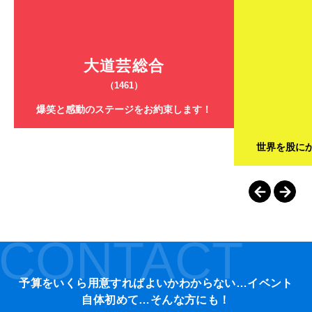
大道芸総合
（1461）
爆笑と感動のステージをお約束します！
世界を股に
CONTACT
予算をいくら用意すればよいかわからない…イベント
自体初めて…そんな方にも！